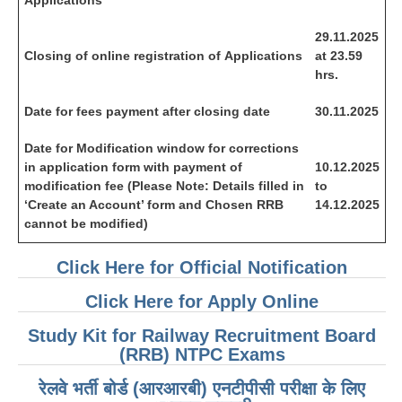
Applications
29
.11.2025
C
l
o
s
i
n
g of online registration of Applications
at 23.59
hrs.
D
ate for fees payment after closing date
30
.11.2025
Date for Modification window for corrections
in application form with payment of
10
.12.2025
modification fee (Please Note: Details filled in
to
‘Create an Account’ form and Chosen RRB
14.12.2025
cannot be modified)
Click Here for Official Notification
Click Here for Apply Online
Study Kit for Railway Recruitment Board
(RRB) NTPC Exams
रेलवे भर्ती बोर्ड (आरआरबी) एनटीपीसी परीक्षा के लिए