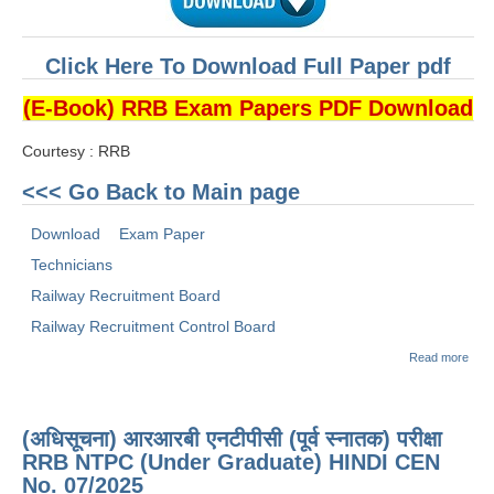
ALP Model Questions
ALP Notification
Click Here To Download Full Paper pdf
Psychological Tests
(E-Book) RRB Exam Papers PDF Download
RRB NTPC
Courtesy : RRB
<<< Go Back to Main page
RRB NTPC PDF Notes
Download
Exam Paper
RRB NTPC PAPERS
Technicians
RRB NTPC Notification 2025
Railway Recruitment Board
RRB NTPC (CBT-1) Exam
Railway Recruitment Control Board
abo
RRB NTPC (CBT-2) Exam
Read more
TEC
202
RRB NTPC Syllabus
Pape
on 2
(अधिसूचना) आरआरबी एनटीपीसी (पूर्व स्नातक) परीक्षा
DEC
RRB NTPC Eligibility
2024
RRB NTPC (Under Graduate) HINDI CEN
RRB NTPC Medical Standards
No. 07/2025