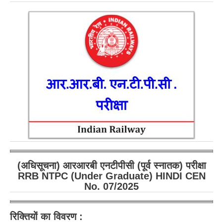
RRB NTPC रेल्वे भर्ती बोर्ड
JE
RRB जूनियर इंजीनियर
RRB Junior Engineer Papers
Group-D
Group-D Exam Paper
रेलवे ग्रुप -डी परीक्षा
(अधिसूचना) आरआरबी एनटीपीसी (पूर्व स्नातक) परीक्षा
RRB NTPC (Under Graduate) HINDI CEN
PAPERS
No. 07/2025
RRB NTPC (Tier-1) Papers
रिक्तियों का विवरण :
RRB NTPC (Tier-2) Papers