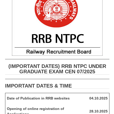
(IMPORTANT DATES) RRB NTPC UNDER
GRADUATE EXAM CEN 07/2025
IMPORTANT DATES & TIME
Date of Publication in RRB websites
04
.
10
.
2
0
2
5
Opening of online registration of
28
.
10
.
2
0
2
5