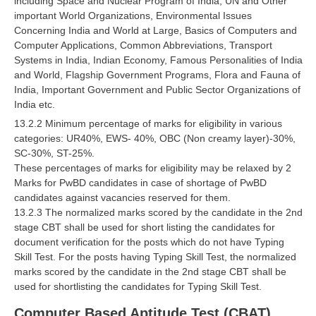
including Space and Nuclear Program of India, UN and Other
important World Organizations, Environmental Issues
Concerning India and World at Large, Basics of Computers and
Computer Applications, Common Abbreviations, Transport
Systems in India, Indian Economy, Famous Personalities of India
and World, Flagship Government Programs, Flora and Fauna of
India, Important Government and Public Sector Organizations of
India etc.
13.2.2 Minimum percentage of marks for eligibility in various
categories: UR40%, EWS- 40%, OBC (Non creamy layer)-30%,
SC-30%, ST-25%.
These percentages of marks for eligibility may be relaxed by 2
Marks for PwBD candidates in case of shortage of PwBD
candidates against vacancies reserved for them.
13.2.3 The normalized marks scored by the candidate in the 2nd
stage CBT shall be used for short listing the candidates for
document verification for the posts which do not have Typing
Skill Test. For the posts having Typing Skill Test, the normalized
marks scored by the candidate in the 2nd stage CBT shall be
used for shortlisting the candidates for Typing Skill Test.
Computer Based Aptitude Test (CBAT)