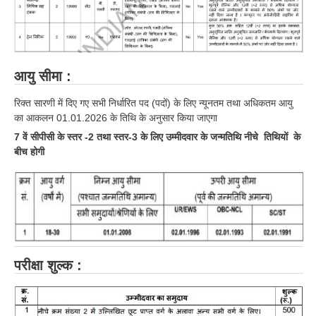
हिंदी
RRB एनटीपीसी - NTPC
RRB लोको पायलट - ALP
आयु सीमा :
RRB रेलवे ग्रुप-डी
रिक्त सारणी में दिए गए सभी निर्धारित पद (पदों) के लिए न्यूनतम तथा अधिकतम आयु
RRB जूनियर इंजीनियर - JE
का आकलन 01.01.2026 के तिथि के अनुसार किया जाएगा
7 वें सीपीसी के स्तर -2 तथा स्तर-3 के लिए उम्मीदवार के जन्मतिथि नीचे तिथियों के
मनोवैज्ञानिक परीक्षण - PSYCHO
बीच होगी
परीक्षा शुल्क :