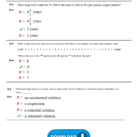
RRB J.E. Solved Papers
RRB Group-D Sample Papers
RRB GK Test Papers PDF
RRB EXAM : MATHS
RRB EXAM : ENGLISH
RRB Current Affairs PDF
RRB ALP
Loco Pilot Papers PDF
ALP Study Notes
ALP Study Notes (हिन्दी HINDI)
ALP Exam Syllabus