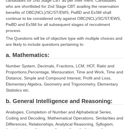
candidates for 2nd Stage CBT as per their merit. Candidates
who are shortlisted for 2nd Stage CBT availing the reservation
benefits of OBC(NCL)/SC/ST/EWS, PwBD and ExSM shall
continue to be considered only against OBC(NCL)/SC/ST/EWS,
PwBD and ExSM for all subsequent stages of recruitment
process.
The Questions will be of objective type with multiple choices and
are likely to include questions pertaining to:
a. Mathematics:
Number System, Decimals, Fractions, LCM, HCF, Ratio and
Proportions,Percentage, Mensuration, Time and Work, Time and
Distance, Simple and Compound Interest, Profit and Loss,
Elementary Algebra, Geometry and Trigonometry, Elementary
Statistics etc.
b. General Intelligence and Reasoning:
Analogies, Completion of Number and Alphabetical Series,
Coding and Decoding, Mathematical Operations, Similarities and
Differences, Relationships, Analytical Reasoning, Syllogism,