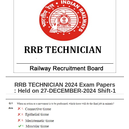
RRB ALP(Loco Pilot) Study Kit
RRB Junior Engineer(JE) Kit
RRB Group-D Exam Study Kit
RRB लोको पायलट Study Kit
रेलवे भर्ती बोर्ड NTPC अध्ययन सामग्री
PARAMEDICAL CBT Study Notes
RRB RPF Constable STUDY NOTES
RRB TECHNICIAN
2024 Exam Papers
E-Books
: Held on 27-DECEMBER-2024 Shift-1
ALP Exam Papers PDF
RRB ALP PSYCHO PDF
RRB NTPC Papers PDF