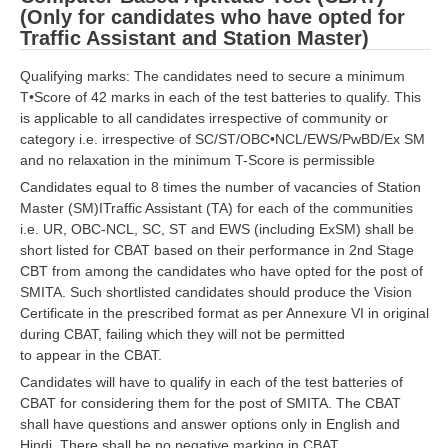
(Only for candidates who have opted for
Traffic Assistant and Station Master)
Qualifying marks: The candidates need to secure a minimum
T•Score of 42 marks in each of the test batteries to qualify. This
is applicable to all candidates irrespective of community or
category i.e. irrespective of SC/ST/OBC•NCL/EWS/PwBD/Ex SM
and no relaxation in the minimum T-Score is permissible
Candidates equal to 8 times the number of vacancies of Station
Master (SM)ITraffic Assistant (TA) for each of the communities
i.e. UR, OBC-NCL, SC, ST and EWS (including ExSM) shall be
short listed for CBAT based on their performance in 2nd Stage
CBT from among the candidates who have opted for the post of
SMITA. Such shortlisted candidates should produce the Vision
Certificate in the prescribed format as per Annexure VI in original
during CBAT, failing which they will not be permitted
to appear in the CBAT.
Candidates will have to qualify in each of the test batteries of
CBAT for considering them for the post of SMITA. The CBAT
shall have questions and answer options only in English and
Hindi. There shall be no negative marking in CBAT.