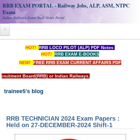
RRB EXAM PORTAL - Railway Jobs, ALP, ASM, NTPC
Exam
Indian Railways Exam Study Notes Portal
Home
HOT!
RRB LOCO PILOT (ALP) PDF Notes
HOT!
RRB EXAM E-BOOKS
Register
NEW!
FREE RRB EXAM CURRENT AFFAIRS PDF
Railway JOBS
r Indian Railways.
RRB Apply Online
trainee5's blog
RRB Official Helpline
RRB Portal - हिन्दी
RRB TECHNICIAN 2024 Exam Papers :
Study Notes
Held on 27-DECEMBER-2024 Shift-1
RRB NTPC CBT PDF Notes