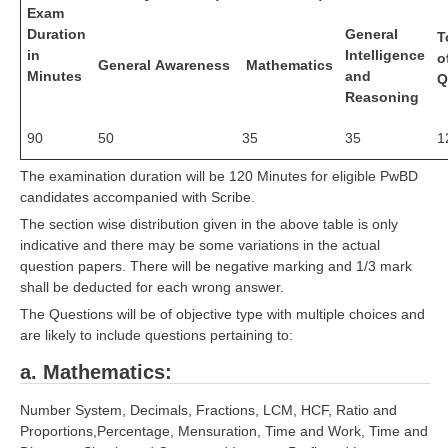
Exam
Duration
General
T
in
Intelligence
o
General Awareness
Mathematics
Minutes
and
Q
Reasoning
90
50
35
35
1
The examination duration will be 120 Minutes for eligible PwBD
candidates accompanied with Scribe.
The section wise distribution given in the above table is only
indicative and there may be some variations in the actual
question papers. There will be negative marking and 1/3 mark
shall be deducted for each wrong answer.
The Questions will be of objective type with multiple choices and
are likely to include questions pertaining to:
a. Mathematics:
Number System, Decimals, Fractions, LCM, HCF, Ratio and
Proportions,Percentage, Mensuration, Time and Work, Time and