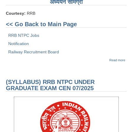
अध्ययन सामग्री
Courtesy:
RRB
<< Go Back to Main Page
RRB NTPC Jobs
Notification
Railway Recruitment Board
abou
Read more
(IM
DAT
NTP
UN
(SYLLABUS) RRB NTPC UNDER
GRA
EXA
GRADUATE EXAM CEN 07/2025
07/2