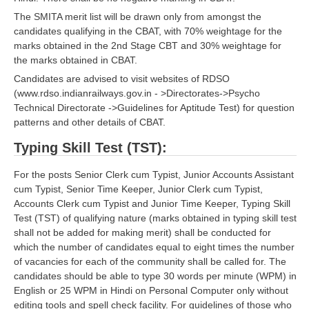
The SMITA merit list will be drawn only from amongst the
candidates qualifying in the CBAT, with 70% weightage for the
marks obtained in the 2nd Stage CBT and 30% weightage for
the marks obtained in CBAT.
Candidates are advised to visit websites of RDSO
(www.rdso.indianrailways.gov.in - >Directorates->Psycho
Technical Directorate ->Guidelines for Aptitude Test) for question
patterns and other details of CBAT.
Typing Skill Test (TST):
For the posts Senior Clerk cum Typist, Junior Accounts Assistant
cum Typist, Senior Time Keeper, Junior Clerk cum Typist,
Accounts Clerk cum Typist and Junior Time Keeper, Typing Skill
Test (TST) of qualifying nature (marks obtained in typing skill test
shall not be added for making merit) shall be conducted for
which the number of candidates equal to eight times the number
of vacancies for each of the community shall be called for. The
candidates should be able to type 30 words per minute (WPM) in
English or 25 WPM in Hindi on Personal Computer only without
editing tools and spell check facility. For guidelines of those who