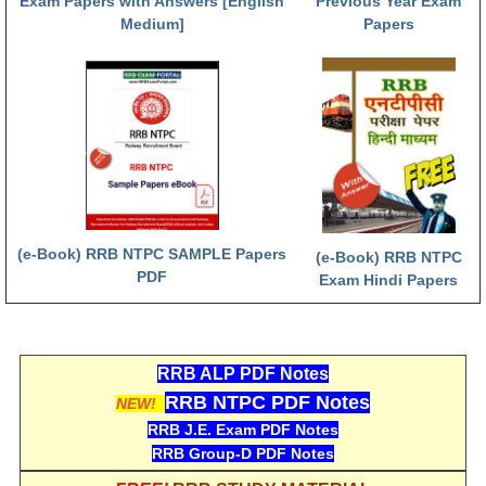
Exam Papers with Answers [English
Previous Year Exam
Medium]
Papers
RRB NTPC (Tier-1) परीक्षा पेपर
RRB ALP Exam Papers
ALP Psychological Tests
Mock Test for Junior Engineers
RRB Online Exams Sample Test
GK Papers
(e-Book) RRB NTPC SAMPLE Papers
(e-Book) RRB NTPC
PDF
Exam Hindi Papers
PARAMEDICAL
PARAMEDICAL PDF Study Notes
RRB ALP PDF Notes
PARAMEDICAL Syllabus
RRB NTPC PDF Notes
NEW!
RRB J.E. Exam PDF Notes
PARAMEDICAL Apply Online
RRB Group-D PDF Notes