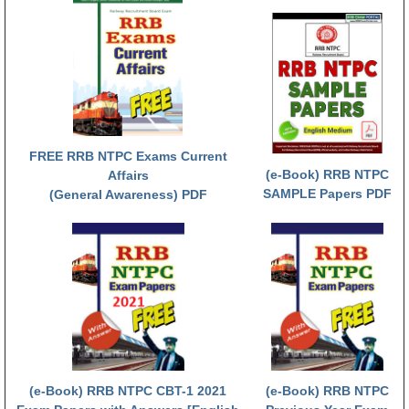
RRB NTPC रेल्वे भर्ती बोर्ड
JE
RRB जूनियर इंजीनियर
RRB Junior Engineer Papers
FREE RRB NTPC Exams Current
(e-Book) RRB NTPC
Affairs
SAMPLE Papers PDF
(General Awareness) PDF
Group-D
Group-D Exam Paper
रेलवे ग्रुप -डी परीक्षा
PAPERS
RRB NTPC (Tier-1) Papers
(e-Book) RRB NTPC CBT-1 2021
(e-Book) RRB NTPC
RRB NTPC (Tier-2) Papers