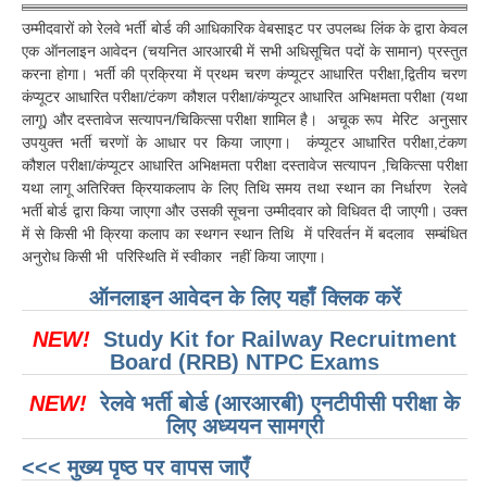
RRB J.E. Solved Papers
उम्मीदवारों को रेलवे भर्ती बोर्ड की आधिकारिक वेबसाइट पर उपलब्ध लिंक के द्वारा केवल
एक ऑनलाइन आवेदन (चयनित आरआरबी में सभी अधिसूचित पदों के सामान) प्रस्तुत
RRB Group-D Sample Papers
करना होगा। भर्ती की प्रक्रिया में प्रथम चरण कंप्यूटर आधारित परीक्षा,द्वितीय चरण
RRB GK Test Papers PDF
कंप्यूटर आधारित परीक्षा/टंकण कौशल परीक्षा/कंप्यूटर आधारित अभिक्षमता परीक्षा (यथा
लागू) और दस्तावेज सत्यापन/चिकित्सा परीक्षा शामिल है। अचूक रूप मेरिट अनुसार
RRB EXAM : MATHS
उपयुक्त भर्ती चरणों के आधार पर किया जाएगा। कंप्यूटर आधारित परीक्षा,टंकण
कौशल परीक्षा/कंप्यूटर आधारित अभिक्षमता परीक्षा दस्तावेज सत्यापन ,चिकित्सा परीक्षा
RRB EXAM : ENGLISH
यथा लागू अतिरिक्त क्रियाकलाप के लिए तिथि समय तथा स्थान का निर्धारण रेलवे
भर्ती बोर्ड द्वारा किया जाएगा और उसकी सूचना उम्मीदवार को विधिवत दी जाएगी। उक्त
RRB Current Affairs PDF
में से किसी भी क्रिया कलाप का स्थगन स्थान तिथि में परिवर्तन में बदलाव सम्बंधित
अनुरोध किसी भी परिस्थिति में स्वीकार नहीं किया जाएगा।
RRB ALP
ऑनलाइन आवेदन के लिए यहाँ क्लिक करें
Loco Pilot Papers PDF
NEW!
Study Kit for Railway Recruitment
Board (RRB) NTPC Exams
ALP Study Notes
NEW!
रेलवे भर्ती बोर्ड (आरआरबी) एनटीपीसी परीक्षा के
ALP Study Notes (हिन्दी HINDI)
लिए अध्ययन सामग्री
ALP Exam Syllabus
<<< मुख्य पृष्ठ पर वापस जाएँ