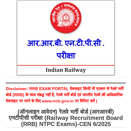
RRB ALP(Loco Pilot) Study Kit
RRB Junior Engineer(JE) Kit
RRB Group-D Exam Study Kit
RRB लोको पायलट Study Kit
रेलवे भर्ती बोर्ड NTPC अध्ययन सामग्री
PARAMEDICAL CBT Study Notes
RRB RPF Constable STUDY NOTES
Disclaimer: RRB EXAM PORTAL वेबसाइट किसी भी प्रकार से रेलवे भर्ती
E-Books
बोर्ड (RRB) के साथ संबद्ध नहीं है, रेलवे भर्ती बोर्ड एवं भारतीय रेलवे की आधिकारिक
वेबसाइट पर जाने के लिए
www.rrcb.gov.in
पर विजिट करें |
ALP Exam Papers PDF
(ऑनलाइन आवेदन) रेलवे भर्ती बोर्ड (आरआरबी)
RRB ALP PSYCHO PDF
एनटीपीसी परीक्षा (Railway Recruitment Board
(RRB) NTPC Exams)-CEN 6/2025
RRB NTPC Papers PDF