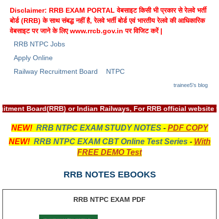
ALP Model Questions
Disclaimer: RRB EXAM PORTAL वेबसाइट किसी भी प्रकार से रेलवे भर्ती
ALP Notification
बोर्ड (RRB) के साथ संबद्ध नहीं है, रेलवे भर्ती बोर्ड एवं भारतीय रेलवे की आधिकारिक
वेबसाइट पर जाने के लिए
www.rrcb.gov.in
पर विजिट करें |
Psychological Tests
RRB NTPC Jobs
Apply Online
RRB NTPC
Railway Recruitment Board
NTPC
trainee5's blog
RRB NTPC PDF Notes
RRB NTPC PAPERS
uitment Board(RRB) or Indian Railways, For RRB official websit
RRB NTPC Notification 2025
NEW!
RRB NTPC EXAM STUDY NOTES
-
PDF COPY
RRB NTPC (CBT-1) Exam
NEW!
RRB NTPC EXAM CBT Online Test Series
-
With
FREE DEMO Test
RRB NTPC (CBT-2) Exam
RRB NOTES EBOOKS
RRB NTPC Syllabus
RRB NTPC Eligibility
RRB NTPC EXAM PDF
RRB NTPC Medical Standards