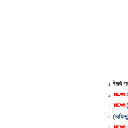
रेलवे ग्
(अधिस