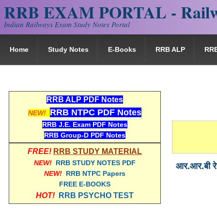
RRB EXAM PORTAL - Railw
Indian Railways Exam Study Notes Portal
Home
Study Notes
E-Books
RRB ALP
RR
RRB ALP PDF Notes
RRB NTPC PDF Notes
NEW!
RRB J.E. Exam PDF Notes
RRB Group-D PDF Notes
FREE!
RRB STUDY MATERIAL
NEW!
RRB STUDY NOTES PDF
आर.आर.बी र
NEW!
RRB NTPC Papers
FREE E-BOOKS
HOT!
RRB PSYCHO TEST