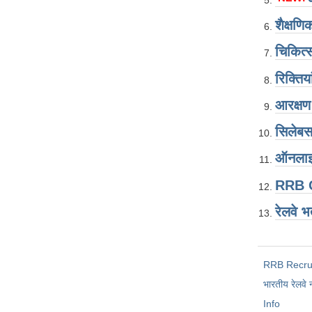
शैक्षणि
चिकित्
रिक्तिया
आरक्षण
सिलेब
ऑनलाइ
RRB 
रेलवे भ
RRB Recru
भारतीय रेलवे 
Info