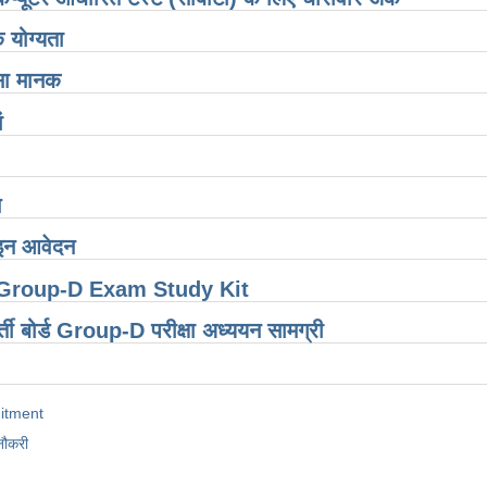
क योग्यता
सा मानक
ं
स
न आवेदन
Group-D Exam Study Kit
र्ती बोर्ड Group-D परीक्षा अध्ययन सामग्री
itment
नौकरी