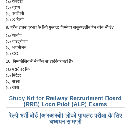
(a) अवरक्त
(b) द्रश्य
(c) पराबैंगनी
(d) X-किरणें
9. ग्रीन हाउस प्रभाव के लिये मुख्यत: जिम्मेदार वायुमण्डलीय गैस कौन-सी है?
(a) ओजोन
(b) नाइट्रोजन
(c) ऑक्सीजन
(d) CO
10. निम्नलिखित में से कौन-सा हार्डवेयर नहीं है?
(a) प्रोसेसर चिप
(b) प्रिंटर
(c) माउस
(d) जावा
Study Kit for Railway Recruitment Board
(RRB) Loco Pilot (ALP) Exams
रेलवे भर्ती बोर्ड (आरआरबी) लोको पायलट परीक्षा के लिए
अध्ययन सामग्री