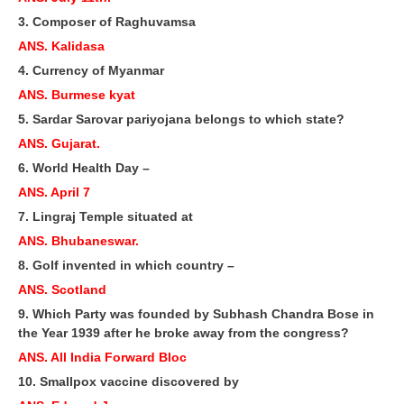
RRB J.E. Solved Papers
3. Composer of Raghuvamsa
RRB Group-D Sample Papers
ANS. Kalidasa
4. Currency of Myanmar
RRB GK Test Papers PDF
ANS. Burmese kyat
RRB EXAM : MATHS
5. Sardar Sarovar pariyojana belongs to which state?
ANS. Gujarat.
RRB EXAM : ENGLISH
6. World Health Day –
RRB Current Affairs PDF
ANS. April 7
7. Lingraj Temple situated at
RRB ALP
ANS. Bhubaneswar.
8. Golf invented in which country –
Loco Pilot Papers PDF
ANS. Scotland
ALP Study Notes
9. Which Party was founded by Subhash Chandra Bose in
the Year 1939 after he broke away from the congress?
ALP Study Notes (हिन्दी HINDI)
ANS. All India Forward Bloc
ALP Exam Syllabus
10. Smallpox vaccine discovered by