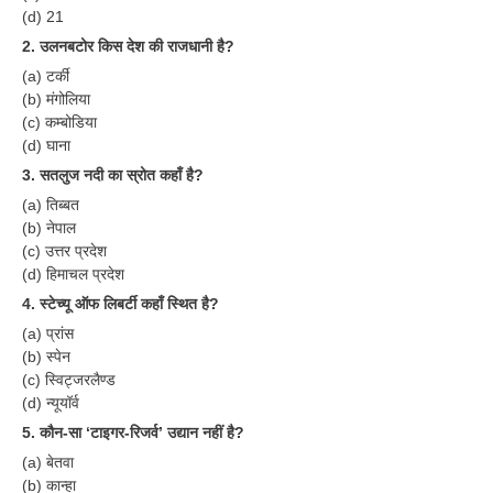
(d) 21
2. उलनबटोर किस देश की राजधानी है?
(a) टर्की
(b) मंगोलिया
(c) कम्बोडिया
(d) घाना
3. सतलुज नदी का स्रोत कहाँ है?
(a) तिब्बत
(b) नेपाल
(c) उत्तर प्रदेश
(d) हिमाचल प्रदेश
4. स्टेच्यू ऑफ लिबर्टी कहाँ स्थित है?
(a) प्रांस
(b) स्पेन
(c) स्विट्जरलैण्ड
(d) न्यूयॉर्व
5. कौन-सा ‘टाइगर-रिजर्व’ उद्यान नहीं है?
(a) बेतवा
(b) कान्हा