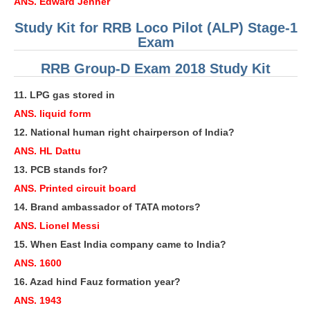
ALP Model Questions
ANS. Edward Jenner
Study Kit for RRB Loco Pilot (ALP) Stage-1
ALP Notification
Exam
Psychological Tests
RRB Group-D Exam 2018 Study Kit
RRB NTPC
11. LPG gas stored in
ANS. liquid form
RRB NTPC PDF Notes
12. National human right chairperson of India?
RRB NTPC PAPERS
ANS. HL Dattu
13. PCB stands for?
RRB NTPC Notification 2025
ANS. Printed circuit board
RRB NTPC (CBT-1) Exam
14. Brand ambassador of TATA motors?
RRB NTPC (CBT-2) Exam
ANS. Lionel Messi
15. When East India company came to India?
RRB NTPC Syllabus
ANS. 1600
RRB NTPC Eligibility
16. Azad hind Fauz formation year?
ANS. 1943
RRB NTPC Medical Standards