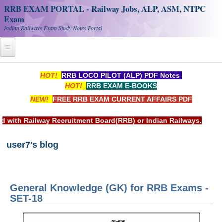
RRB EXAM PORTAL - Railway Jobs, ALP, ASM, NTPC
Exam
Indian Railways Exam Study Notes Portal
Home
HOT!
RRB LOCO PILOT (ALP) PDF Notes
HOT!
RRB EXAM E-BOOKS
Register
NEW!
FREE RRB EXAM CURRENT AFFAIRS PDF
Railway JOBS
uitment Board(RRB) or Indian Railways.
RRB Apply Online
user7's blog
RRB Official Helpline
RRB Portal - हिन्दी
General Knowledge (GK) for RRB Exams -
Study Notes
SET-18
RRB NTPC CBT PDF Notes