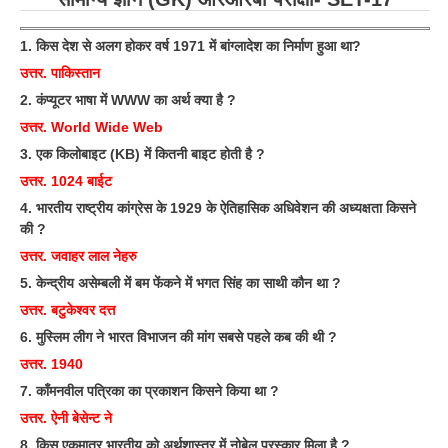
हिंदी
1. किस देश से अलग होकर वर्ष 1971 में बांग्लादेश का निर्माण हुआ था?
RRB एनटीपीसी - NTPC
उत्तर. पाकिस्तान
RRB लोको पायलट - ALP
2. कंप्यूटर भाषा में WWW का अर्थ क्या है ?
RRB रेलवे ग्रुप-डी
उत्तर. World Wide Web
3. एक किलोबाइट (KB) में कितनी बाइट होती है ?
RRB जूनियर इंजीनियर - JE
उत्तर. 1024 बाईट
मनोवैज्ञानिक परीक्षण - PSYCHO
4. भारतीय राष्ट्रीय कांग्रेस के 1929 के ऐतिहासिक अधिवेशन की अध्यक्षता किसने
की ?
उत्तर. जवाहर लाल नेहरु
5. केन्द्रीय असेम्बली में बम फेंकने में भगत सिंह का साथी कौन था ?
उत्तर. बटुकेश्वर दत्त
6. मुस्लिम लीग ने भारत विभाजन की मांग सबसे पहले कब की थी ?
उत्तर. 1940
7. काँमनवील पत्रिका का प्रकाशन किसने किया था ?
उत्तर. ऐनी बेसेन्ट ने
8. किस एकमात्र भारतीय को अर्थशास्त्र में नोबेल पुरस्कार मिला है ?