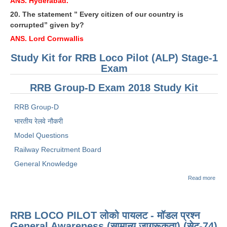
ANS. Hyderabad.
20. The statement ” Every citizen of our country is
corrupted” given by?
ANS. Lord Cornwallis
Study Kit for RRB Loco Pilot (ALP) Stage-1
Exam
RRB Group-D Exam 2018 Study Kit
RRB Group-D
भारतीय रेलवे नौकरी
Model Questions
Railway Recruitment Board
General Knowledge
abou
Read more
Gene
Kno
(GK)
RRB
RRB LOCO PILOT लोको पायलट - मॉडल प्रश्न
Exa
SET
General Awareness (सामान्य जागरूकता) (सेट-74)