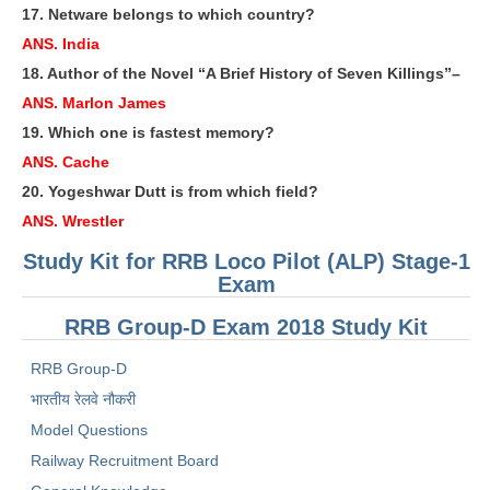
17. Netware belongs to which country?
RRB NTPC रेल्वे भर्ती बोर्ड
ANS. India
18. Author of the Novel “A Brief History of Seven Killings”–
JE
ANS. Marlon James
19. Which one is fastest memory?
RRB जूनियर इंजीनियर
ANS. Cache
RRB Junior Engineer Papers
20. Yogeshwar Dutt is from which field?
ANS. Wrestler
Group-D
Study Kit for RRB Loco Pilot (ALP) Stage-1
Exam
Group-D Exam Paper
RRB Group-D Exam 2018 Study Kit
रेलवे ग्रुप -डी परीक्षा
RRB Group-D
PAPERS
भारतीय रेलवे नौकरी
Model Questions
RRB NTPC (Tier-1) Papers
Railway Recruitment Board
RRB NTPC (Tier-2) Papers