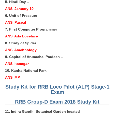
5. Hindi Day –
ANS. January 10
6. Unit of Pressure –
ANS. Pascal
7. First Computer Programmer
ANS. Ada Lovelace
8. Study of Spider
ANS. Arachnology
9. Capital of Arunachal Pradesh –
ANS. Itanagar
10. Kanha National Park –
ANS. MP
Study Kit for RRB Loco Pilot (ALP) Stage-1
Exam
RRB Group-D Exam 2018 Study Kit
11. Indira Gandhi Botanical Garden located