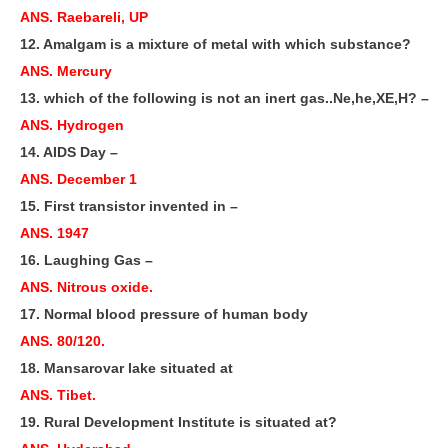
ANS. Raebareli, UP
12. Amalgam is a mixture of metal with which substance?
ANS. Mercury
13. which of the following is not an inert gas..Ne,he,XE,H? –
ANS. Hydrogen
14. AIDS Day –
ANS. December 1
15. First transistor invented in –
ANS. 1947
16. Laughing Gas –
ANS. Nitrous oxide.
17. Normal blood pressure of human body
ANS. 80/120.
18. Mansarovar lake situated at
ANS. Tibet.
19. Rural Development Institute is situated at?