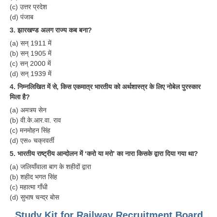
(c) उत्तर प्रदेश
(d) पंजाब
3. झारखण्ड अलग राज्य कब बना?
(a) सन् 1911 में
(b) सन् 1905 में
(c) सन् 2000 में
(d) सन् 1939 में
4. निम्नलिखित में से, किस एकमात्र भारतीय को अर्थशास्त्र के लिए नोबेल पुरस्कार
मिला है?
(a) अमत्र्य सेन
(b) वी.के.आर.वा. राव
(c) मनमोहन सिंह
(d) एस० चक्रवर्ती
5. भारतीय राष्ट्रीय आन्दोलन में ‘करो या मरो’ का नारा किसके द्वारा दिया गया था?
(a) जलियाँवाला बाग के शहीदों द्वारा
(b) शहीद भगत सिंह
(c) महात्मा गाँधी
(d) सुभाष चन्द्र बोस
Study Kit for Railway Recruitment Board