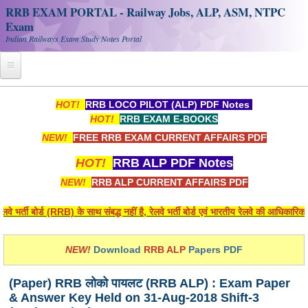
RRB EXAM PORTAL - Railway Jobs, ALP, ASM, NTPC
Exam
Indian Railways Exam Study Notes Portal
Home
HOT!
RRB LOCO PILOT (ALP) PDF Notes
HOT!
RRB EXAM E-BOOKS
Register
NEW!
FREE RRB EXAM CURRENT AFFAIRS PDF
Railway JOBS
HOT!
RRB ALP PDF Notes
RRB Apply Online
NEW!
RRB ALP CURRENT AFFAIRS PDF
RRB Official Helpline
ड (RRB) के साथ संबद्ध नहीं है, रेलवे भर्ती बोर्ड एवं भारतीय रेलवे की आधिकारिक वेबसाइट 
RRB Portal - हिन्दी
NEW!
Download
RRB ALP
Papers PDF
Study Notes
(Paper) RRB लोको पायलट (RRB ALP) : Exam Paper
& Answer Key Held on 31-Aug-2018 Shift-3
RRB NTPC CBT PDF Notes