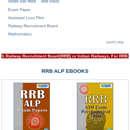
भारतीय रेलवे नौकरी
लोको पायलट
Exam Paper
Assistant Loco Pilot
Railway Recruitment Board
Mathematics
user6's blog
ated with Railway Recruitment Board(RRB) or Indian Railways, Fo
RRB ALP EBOOKS