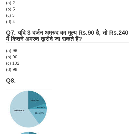
हिंदी
(a) 2
(b) 5
(c) 3
RRB एनटीपीसी - NTPC
(d) 4
RRB लोको पायलट - ALP
Q7. यदि 3 दर्जन अमरुद का मूल्य Rs.90 है, तो Rs.240
RRB रेलवे ग्रुप-डी
में कितने अमरुद ख़रीदे जा सकते हैं?
RRB जूनियर इंजीनियर - JE
(a) 96
(b) 90
मनोवैज्ञानिक परीक्षण - PSYCHO
(c) 102
(d) 98
Q8.