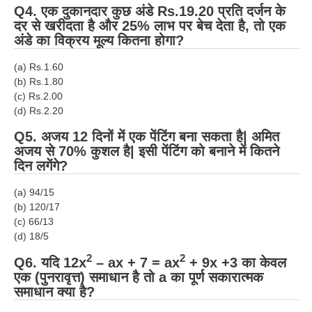
Q4. एक दुकानदार कुछ अंडे Rs.19.20 प्रति दर्जन के
दर से खरीदता है और 25% लाभ पर बेच देता है, तो एक
RRB NTPC (Tier-1) परीक्षा पेपर
अंडे का विक्रय मूल्य कितना होगा?
RRB ALP Exam Papers
(a) Rs.1.60
ALP Psychological Tests
(b) Rs.1.80
(c) Rs.2.00
Mock Test for Junior Engineers
(d) Rs.2.20
RRB Online Exams Sample Test
Q5. अजय 12 दिनों में एक पेंटिंग बना सकता है| अमित
अजय से 70% कुशल है| इसी पेंटिंग को बनाने में कितने
GK Papers
दिन लगेंगे?
PARAMEDICAL
(a) 94/15
(b) 120/17
(c) 66/13
PARAMEDICAL PDF Study Notes
(d) 18/5
PARAMEDICAL Syllabus
2
2
Q6. यदि 12x
– ax + 7 = ax
+ 9x +3 का केवल
एक (पुनरावृत्त) समाधान है तो a का पूर्ण सकारात्मक
PARAMEDICAL Apply Online
समाधान क्या है?