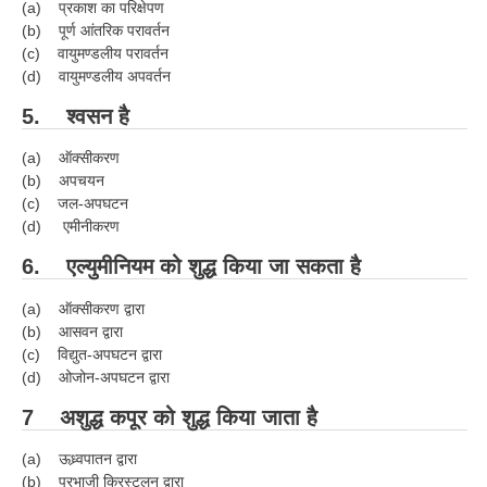
ALP Model Questions
(a) प्रकाश का परिक्षेपण
(b) पूर्ण आंतरिक परावर्तन
ALP Notification
(c) वायुमण्डलीय परावर्तन
(d) वायुमण्डलीय अपवर्तन
Psychological Tests
5. श्वसन है
RRB NTPC
(a) ऑक्सीकरण
(b) अपचयन
RRB NTPC PDF Notes
(c) जल-अपघटन
(d) एमीनीकरण
RRB NTPC PAPERS
6. एल्युमीनियम को शुद्ध किया जा सकता है
RRB NTPC Notification 2025
(a) ऑक्सीकरण द्वारा
RRB NTPC (CBT-1) Exam
(b) आसवन द्वारा
RRB NTPC (CBT-2) Exam
(c) विद्युत-अपघटन द्वारा
(d) ओजोन-अपघटन द्वारा
RRB NTPC Syllabus
7 अशुद्ध कपूर को शुद्ध किया जाता है
RRB NTPC Eligibility
(a) ऊध्र्वपातन द्वारा
RRB NTPC Medical Standards
(b) प्रभाजी क्रिस्टलन द्वारा