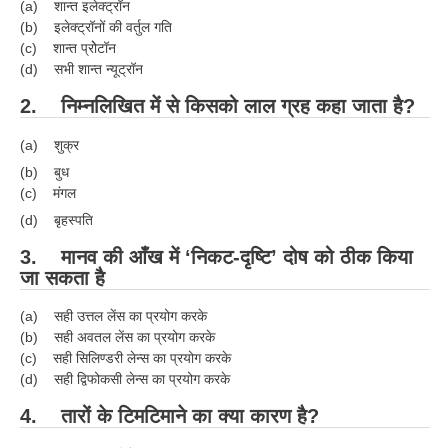
(a) शान्त इलेक्ट्रॉन
RRB J.E. Solved Papers
(b) इलेक्ट्रॉनों की वर्तुल गति
(c) शान्त प्रोेटॉन
RRB Group-D Sample Papers
(d) सभी शान्त न्यूट्रॉन
RRB GK Test Papers PDF
2. निम्नलिखित में से किसको लाल ग्रह कहा जाता है?
RRB EXAM : MATHS
(a) शुक्र
RRB EXAM : ENGLISH
(b) बुध
(c) मंगल
RRB Current Affairs PDF
(d) बृहस्पति
3. मानव की आँख में ‘निकट-दृष्टि’ दोष को ठीक किया
RRB ALP
जा सकता है
Loco Pilot Papers PDF
(a) सही उत्तल लेंस का प्रयोग करके
ALP Study Notes
(b) सही अवतल लेंस का प्रयोग करके
(c) सही सिलिण्डरी लेन्स का प्रयोग करके
ALP Study Notes (हिन्दी HINDI)
(d) सही द्विफोकसी लेन्स का प्रयोग करके
ALP Exam Syllabus
4. तारों के टिमटिमाने का क्या कारण है?