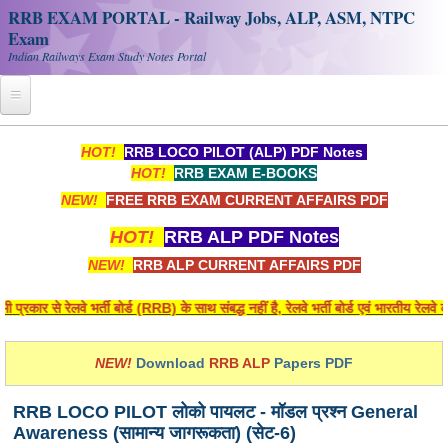
RRB EXAM PORTAL - Railway Jobs, ALP, ASM, NTPC
Exam
Indian Railways Exam Study Notes Portal
Home
HOT!
RRB LOCO PILOT (ALP) PDF Notes
HOT!
RRB EXAM E-BOOKS
Register
NEW!
FREE RRB EXAM CURRENT AFFAIRS PDF
Railway JOBS
HOT!
RRB ALP PDF Notes
RRB Apply Online
NEW!
RRB ALP CURRENT AFFAIRS PDF
RRB Official Helpline
र से रेलवे भर्ती बोर्ड (RRB) के साथ संबद्ध नहीं है, रेलवे भर्ती बोर्ड एवं भारतीय रेलवे
RRB Portal - हिन्दी
NEW!
Download
RRB ALP
Papers PDF
Study Notes
RRB LOCO PILOT लोको पायलट - मॉडल प्रश्न General
Awareness (सामान्य जागरूकता) (सेट-6)
RRB NTPC CBT PDF Notes