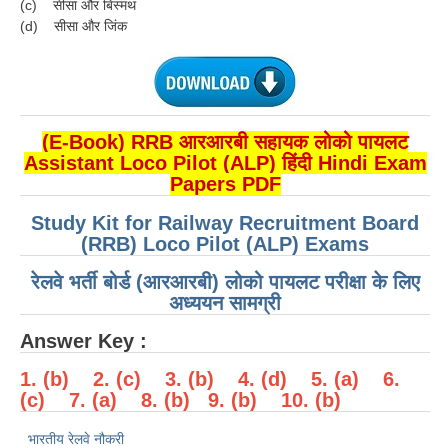
(c) सीसा और बिस्मथ
(d) सीसा और जिंक
RRB NTPC (Tier-1) परीक्षा पेपर
RRB ALP Exam Papers
ALP Psychological Tests
(E-Book) RRB आरआरबी सहायक लोको पायलट
Mock Test for Junior Engineers
Assistant Loco Pilot (ALP) हिंदी Hindi Exam
Papers PDF
RRB Online Exams Sample Test
GK Papers
Study Kit for Railway Recruitment Board
(RRB) Loco Pilot (ALP) Exams
PARAMEDICAL
रेलवे भर्ती बोर्ड (आरआरबी) लोको पायलट परीक्षा के लिए
अध्ययन सामग्री
PARAMEDICAL PDF Study Notes
Answer Key :
PARAMEDICAL Syllabus
1. (b) 2. (c) 3. (b) 4. (d) 5. (a) 6.
PARAMEDICAL Apply Online
(c) 7. (a) 8. (b) 9. (b) 10. (b)
भारतीय रेलवे नौकरी