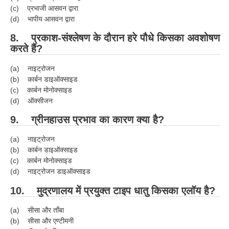
(c) प्रभाजी आसवन द्वारा
RRB NTPC रेल्वे भर्ती बोर्ड
(d) भापीय आसवन द्वारा
8. प्रकाश-संश्लेषण के दौरान हरे पौधे किसका अवशोषण
JE
करते हैं?
RRB जूनियर इंजीनियर
(a) नाइट्रोजन
(b) कार्बन डाइऑक्साइड
RRB Junior Engineer Papers
(c) कार्बन मोनोक्साइड
(d) ऑक्सीजन
Group-D
9. ग्रीनहाउस प्रभाव का कारण क्या है?
Group-D Exam Paper
(a) नाइट्रोजन
(b) कार्बन डाइऑक्साइड
रेलवे ग्रुप -डी परीक्षा
(c) कार्बन मोनोक्साइड
(d) नाइट्रोजन डाइऑक्साइड
PAPERS
10. मुद्रणालय में प्रयुक्त टाइप धातु किसका एलॉय है?
RRB NTPC (Tier-1) Papers
(a) सीसा और ताँबा
(b) सीसा और एण्टीमनी
RRB NTPC (Tier-2) Papers