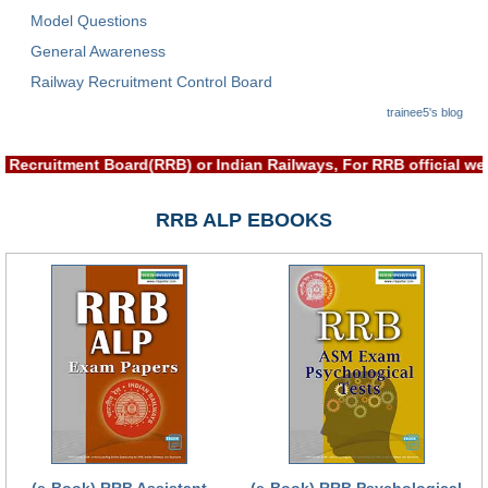
हिंदी
Model Questions
General Awareness
RRB एनटीपीसी - NTPC
Railway Recruitment Control Board
RRB लोको पायलट - ALP
trainee5's blog
RRB रेलवे ग्रुप-डी
y Recruitment Board(RRB) or Indian Railways, For RRB official 
RRB जूनियर इंजीनियर - JE
मनोवैज्ञानिक परीक्षण - PSYCHO
RRB ALP EBOOKS