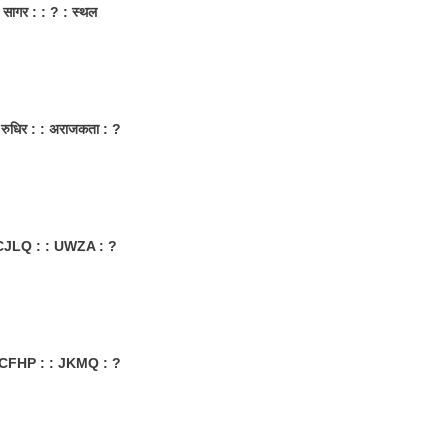
: सागर : : ? : स्थल
 रुधिर : : अराजकता : ?
CJLQ : : UWZA : ?
 CFHP : : JKMQ : ?