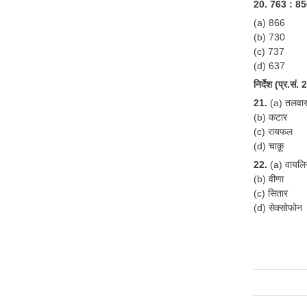
20. 763 : 85
(a) 866
(b) 730
(c) 737
(d) 637
निर्देश (प्र.सं.
21.
(a) तलवा
(b) कटार
(c) रायफल
(d) चाक़ू
22.
(a) वायलि
(b) वीणा
(c) सितार
(d) सेक्सोफोन