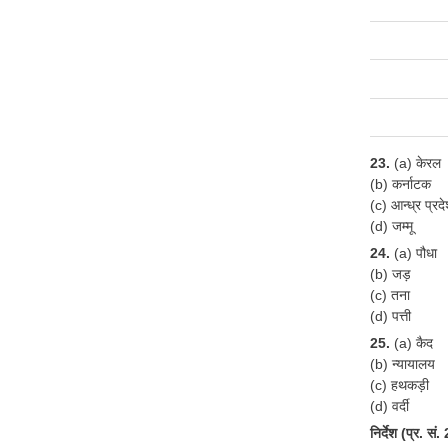
23.
(a) केरल
(b) कर्नाटक
(c) आन्ध्र प्रद
(d) जम्मू
24.
(a) पौधा
(b) जड़
(c) तना
(d) पत्ती
25.
(a) कैद
(b) न्यायालय
(c) हथकड़ी
(d) वर्दी
निर्देश (प्र. स