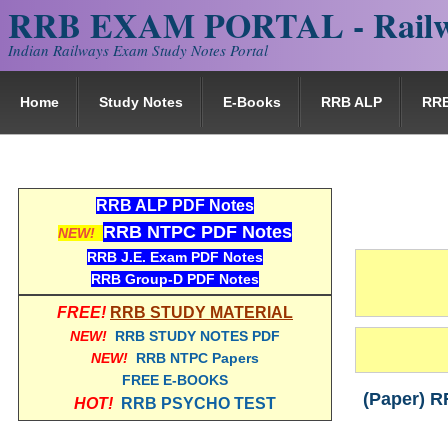
RRB EXAM PORTAL - Railw
Indian Railways Exam Study Notes Portal
Home
Study Notes
E-Books
RRB ALP
RR
RRB ALP PDF Notes
RRB NTPC PDF Notes
NEW!
RRB J.E. Exam PDF Notes
RRB Group-D PDF Notes
FREE!
RRB STUDY MATERIAL
NEW!
RRB STUDY NOTES PDF
NEW!
RRB NTPC Papers
FREE E-BOOKS
(Paper) RRB
HOT!
RRB PSYCHO TEST