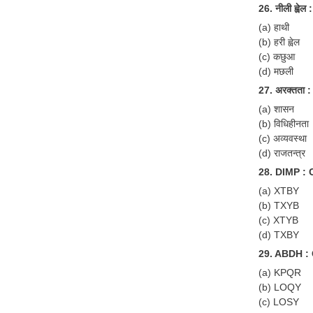
26. नीली ह्वेल 
(a) हाथी
(b) हरी ह्वेल
(c) कछुआ
(d) मछली
27. अरक्तता :
(a) शासन
(b) विधिहीनता
(c) अव्यवस्था
(d) राजतन्त्र
28. DIMP : 
(a) XTBY
(b) TXYB
(c) XTYB
(d) TXBY
29. ABDH :
(a) KPQR
(b) LOQY
(c) LOSY