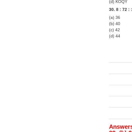
(d) KOQY
30. 8 : 72 : 
(a) 36
(b) 40
(c) 42
(d) 44
Answers K