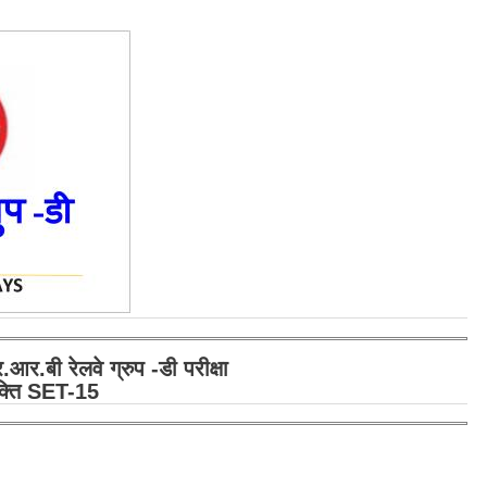
ी रेलवे ग्रुप -डी परीक्षा
कशक्ति SET-15