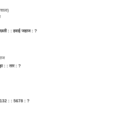
नशाला)
ा
मछली : : हवाई जहाज : ?
हाज
ा : : तार : ?
132 : : 5678 : ?