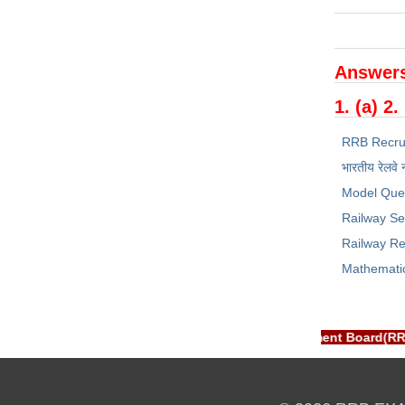
Answers
1. (a) 2.
RRB Recru
भारतीय रेलवे 
Model Que
Railway Se
Railway Re
Mathemati
T: RRB EXAM PORTAL is NOT associated with Railway Recruitment 