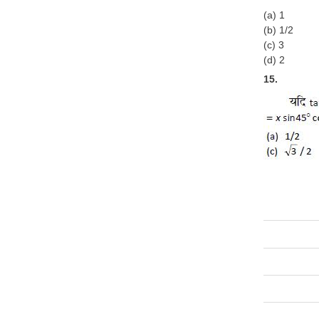
(a) 1
(b) 1/2
(c) 3
(d) 2
15.