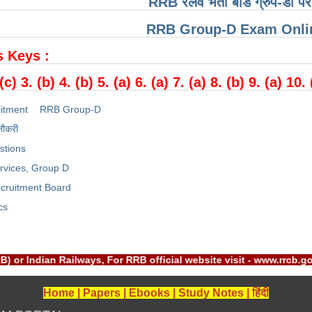
RRB रेलवे भर्ती बोर्ड ग्रुप-डी पर
RRB Group-D Exam Onlin
 Keys :
 (c) 3. (b) 4. (b) 5. (a) 6. (a) 7. (a) 8. (b) 9. (a) 10.
itment
RRB Group-D
नौकरी
stions
rvices, Group D
cruitment Board
cs
Board(RRB) or Indian Railways, For RRB official website visit 
Home
|
Papers
|
Ebooks
|
Study Notes
|
हिंदी