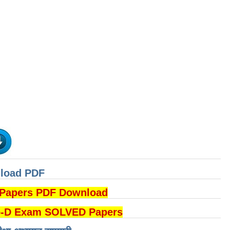
nload PDF
DI Papers PDF Download
B Group-D Exam SOLVED Papers