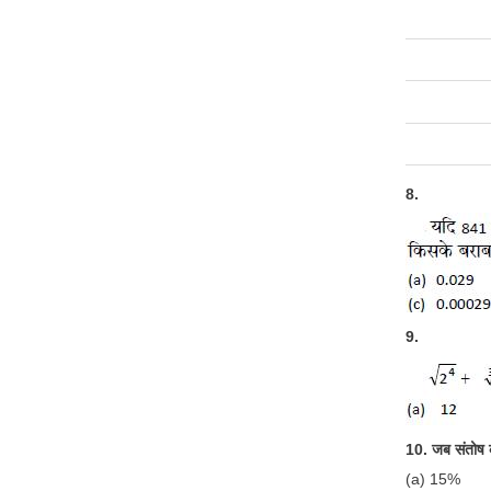
8.
9.
10. जब संतोष क
(a) 15%