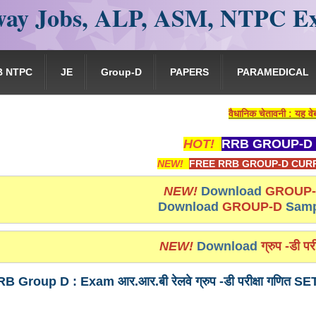
ay Jobs, ALP, ASM, NTPC E
B NTPC
JE
Group-D
PAPERS
PARAMEDICAL
वैधानिक चेतावनी : यह वेबसाइट किसी भी प्रक
HOT!
RRB GROUP-D 
NEW!
FREE RRB GROUP-D CURR
NEW!
Download
GROUP
Download
GROUP-D
Samp
NEW!
Download
ग्रुप -डी परी
B Group D : Exam आर.आर.बी रेलवे ग्रुप -डी परीक्षा गणित SE