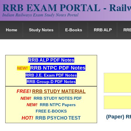
RRB EXAM PORTAL - Railw
Indian Railways Exam Study Notes Portal
Home
Study Notes
E-Books
RRB ALP
RR
RRB ALP PDF Notes
RRB NTPC PDF Notes
NEW!
RRB J.E. Exam PDF Notes
RRB Group-D PDF Notes
FREE!
RRB STUDY MATERIAL
NEW!
RRB STUDY NOTES PDF
NEW!
RRB NTPC Papers
FREE E-BOOKS
(Paper) RR
HOT!
RRB PSYCHO TEST