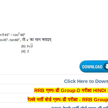
Click Here to Dow
RRB ग्रुप-डी Group-D परीक्षा HIN
रेलवे भर्ती बोर्ड ग्रुप-डी परीक्षा - RR