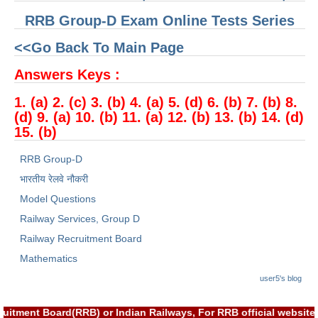
RRB Group-D Exam Online Tests Series
<<Go Back To Main Page
Answers Keys :
1. (a) 2. (c) 3. (b) 4. (a) 5. (d) 6. (b) 7. (b) 8.
(d) 9. (a) 10. (b) 11. (a) 12. (b) 13. (b) 14. (d)
15. (b)
RRB Group-D
भारतीय रेलवे नौकरी
Model Questions
Railway Services, Group D
Railway Recruitment Board
Mathematics
user5's blog
cruitment Board(RRB) or Indian Railways, For RRB official webs