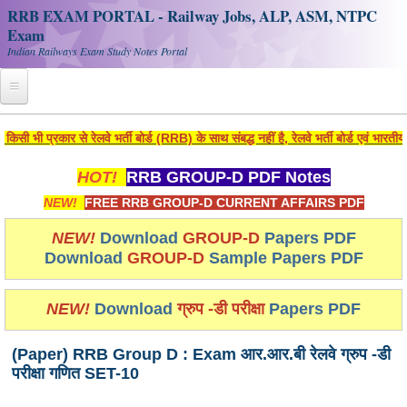
RRB EXAM PORTAL - Railway Jobs, ALP, ASM, NTPC
Exam
Indian Railways Exam Study Notes Portal
Home
 प्रकार से रेलवे भर्ती बोर्ड (RRB) के साथ संबद्ध नहीं है, रेलवे भर्ती बोर्ड एवं भारतीय
Register
HOT!
RRB GROUP-D PDF Notes
Railway JOBS
NEW!
FREE RRB GROUP-D CURRENT AFFAIRS PDF
RRB Apply Online
NEW!
Download
GROUP-D
Papers PDF
Download
GROUP-D
Sample Papers PDF
RRB Official Helpline
RRB Portal - हिन्दी
NEW!
Download
ग्रुप -डी परीक्षा
Papers PDF
(Paper) RRB Group D : Exam आर.आर.बी रेलवे ग्रुप -डी
Study Notes
परीक्षा गणित SET-10
RRB NTPC CBT PDF Notes