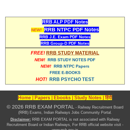
RRB ALP PDF Notes
RRB NTPC PDF Notes
NEW!
RRB J.E. Exam PDF Notes
RRB Group-D PDF Notes
FREE!
RRB STUDY MATERIAL
NEW!
RRB STUDY NOTES PDF
NEW!
RRB NTPC Papers
FREE E-BOOKS
HOT!
RRB PSYCHO TEST
Home
|
Papers
|
Ebooks
|
Study Notes
|
हिंदी
© 2026 RRB EXAM PORTAL
- Railway Recruitment Board
(RRB) Exams, Indian Railways Jobs Community Portal.
Disclaimer:
RRB EXAM PORTAL is not associated with Railway
Recruitment Board or Indian Railways, For RRB official website visit -
www.rrcb.gov.in