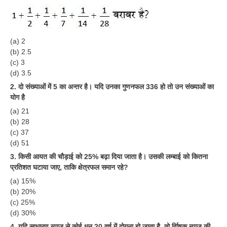
RRB J.E. Solved Papers
RRB Group-D Sample Papers
(a) 2
RRB GK Test Papers PDF
(b) 2.5
RRB EXAM : MATHS
(c) 3
(d) 3.5
RRB EXAM : ENGLISH
2. दो संख्याओं में 5 का अन्तर है। यदि उनका गुणनफल 336 हो तो उन संख्याओं का
योग है
RRB Current Affairs PDF
(a) 21
(b) 28
RRB ALP
(c) 37
(d) 51
Loco Pilot Papers PDF
3. किसी आयत की चौड़ाई को 25% बढ़ा दिया जाता है। उसकी लम्बाई को कितना
प्रतिशत घटाया जाए, ताकि क्षेत्रफल समान रहे?
ALP Study Notes
(a) 15%
ALP Study Notes (हिन्दी HINDI)
(b) 20%
(c) 25%
ALP Exam Syllabus
(d) 30%
4. यदि साधारण ब्याज से कोई धन 20 वर्ष में दोगुना हो जाता है, तो र्वािषक ब्याज की