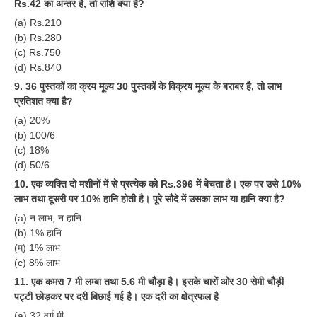
Rs.42 का अन्तर है, तो राशि क्या है?
(a) Rs.210
RRB NTPC (Tier-1) परीक्षा पेपर
(b) Rs.280
RRB ALP Exam Papers
(c) Rs.750
(d) Rs.840
ALP Psychological Tests
9. 36 पुस्तकों का क्रय मूल्य 30 पुस्तकों के विक्रय मूल्य के बराबर है, तो लाभ
प्रतिशत क्या है?
Mock Test for Junior Engineers
(a) 20%
RRB Online Exams Sample Test
(b) 100/6
(c) 18%
GK Papers
(d) 50/6
10. एक व्यक्ति दो मशीनों में से प्रत्येक को Rs.396 में बेचता है। एक पर उसे 10%
PARAMEDICAL
लाभ तथा दूसरी पर 10% हानि होती है। पूरे सौदे में उसका लाभ या हानि क्या है?
(a) न लाभ, न हानि
PARAMEDICAL PDF Study Notes
(b) 1% हानि
(म्) 1% लाभ
PARAMEDICAL Syllabus
(c) 8% लाभ
PARAMEDICAL Apply Online
11. एक कमरा 7 मी लम्बा तथा 5.6 मी चौड़ा है। इसके चारों ओर 30 सेमी चौड़ी
पट्टी छोड़कर पर दरी बिछाई गई है। एक दरी का क्षेत्रफल है
(a) 32 वर्ग मी