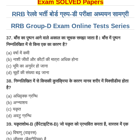
Exam SOLVED Papers
RRB NTPC रेल्वे भर्ती बोर्ड
RRB रेलवे भर्ती बोर्ड ग्रुप-डी परीक्षा अध्ययन सामग्री
RRB Group-D Exam Online Tests Series
JE
37. बाँस का पुष्पन आने वाले अकाल का सूचक समझा जाता है। बाँस में पुष्पन
RRB जूनियर इंजीनियर
निम्नलिखित में से किस एक का कारण है?
RRB Junior Engineer Papers
(a) वर्षा में कमी
(b) नाशी जीवों और कीटों की मात्रा अधिक होना
(c) भूमि का अनुर्वर हो जाना
Group-D
(d) चूहों की संख्या बढ़ जाना
38. निम्नलिखित में से किसकी कुसंक्रिया के कारण मानव शरीर में मिक्सीडीमा होता
Group-D Exam Paper
है?
रेलवे ग्रुप -डी परीक्षा
(a) अधिवृक्क ग्रन्थि
(b) अग्न्याशय
(c) यकृत
PAPERS
(d) अवटु ग्रन्थि
39. यकृतशोथ-B (हैपेटाइटिस-B) जो यकृत को प्रभावित करता है, वास्तव में एक
RRB NTPC (Tier-1) Papers
(a) विषाणु (वाइरस)
RRB NTPC (Tier-2) Papers
(b) जीवाणु (बैक्टीरियम) है