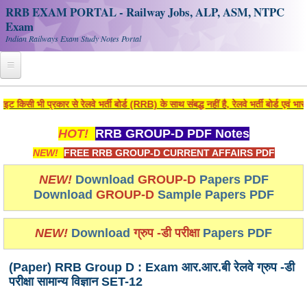
RRB EXAM PORTAL - Railway Jobs, ALP, ASM, NTPC
Exam
Indian Railways Exam Study Notes Portal
Home
 भी प्रकार से रेलवे भर्ती बोर्ड (RRB) के साथ संबद्ध नहीं है, रेलवे भर्ती बोर्ड एवं भार
Register
HOT!
RRB GROUP-D PDF Notes
Railway JOBS
NEW!
FREE RRB GROUP-D CURRENT AFFAIRS PDF
RRB Apply Online
NEW!
Download
GROUP-D
Papers PDF
Download
GROUP-D
Sample Papers PDF
RRB Official Helpline
RRB Portal - हिन्दी
NEW!
Download
ग्रुप -डी परीक्षा
Papers PDF
(Paper) RRB Group D : Exam आर.आर.बी रेलवे ग्रुप -डी
Study Notes
परीक्षा सामान्य विज्ञान SET-12
RRB NTPC CBT PDF Notes