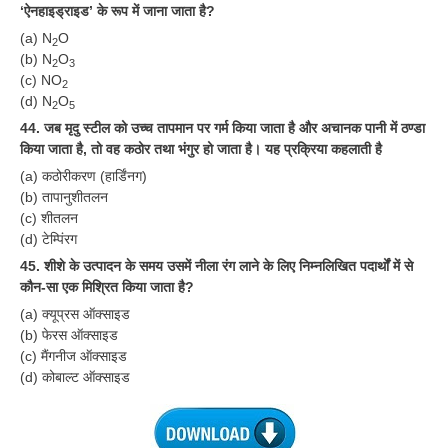
हिंदी
‘ऐनहाइड्राइड’ के रूप में जाना जाता है?
(a) N
O
2
RRB एनटीपीसी - NTPC
(b) N
O
2
3
(c) NO
2
RRB लोको पायलट - ALP
(d) N
O
2
5
RRB रेलवे ग्रुप-डी
44. जब मृदु स्टील को उच्च तापमान पर गर्म किया जाता है और अचानक पानी में ठण्डा
किया जाता है, तो वह कठोर तथा भंगुर हो जाता है। यह प्रक्रिया कहलाती है
RRB जूनियर इंजीनियर - JE
(a) कठोरीकरण (हार्डिंनग)
(b) तापानुशीतलन
मनोवैज्ञानिक परीक्षण - PSYCHO
(c) शीतलन
(d) टेम्पिंरग
45. शीशे के उत्पादन के समय उसमें नीला रंग लाने के लिए निम्नलिखित पदार्थों में से
कौन-सा एक मिश्रित किया जाता है?
(a) क्यूप्रस ऑक्साइड
(b) फेरस ऑक्साइड
(c) मैंगनीज ऑक्साइड
(d) कोबाल्ट ऑक्साइड