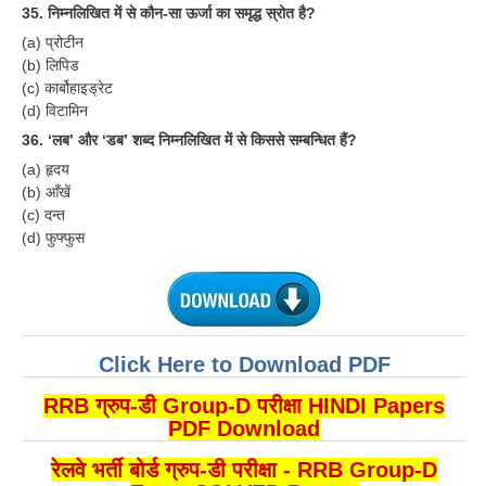
ALP Model Questions
35. निम्नलिखित में से कौन-सा ऊर्जा का समृद्ध स्रोत है?
ALP Notification
(a) प्रोटीन
(b) लिपिड
Psychological Tests
(c) कार्बोहाइड्रेट
(d) विटामिन
36. ‘लब’ और ‘डब’ शब्द निम्नलिखित में से किससे सम्बन्धित हैं?
RRB NTPC
(a) हृदय
RRB NTPC PDF Notes
(b) आँखें
(c) दन्त
RRB NTPC PAPERS
(d) फुफ्फुस
RRB NTPC Notification 2025
RRB NTPC (CBT-1) Exam
RRB NTPC (CBT-2) Exam
Click Here to Download PDF
RRB NTPC Syllabus
RRB ग्रुप-डी Group-D परीक्षा HINDI Papers
PDF Download
RRB NTPC Eligibility
रेलवे भर्ती बोर्ड ग्रुप-डी परीक्षा - RRB Group-D
RRB NTPC Medical Standards