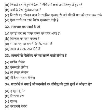
RRB J.E. Solved Papers
(a) जिससे वह, रेफ्रीजिरेटर में नीचे लगे तप्त सम्पीडित्र से दूर रहे
(b) क्योंकि ऐसा सुविधाजनक है
RRB Group-D Sample Papers
(c) जिससे यह संवहन धारा के समुचित प्रवाह से सारे भीतरी भाग को ठण्डा कर सके
(d) ऐसा करने का कोई विशेष प्रयोजन नहीं है
RRB GK Test Papers PDF
32. रंगबन्धक वह पदार्थ है जो
RRB EXAM : MATHS
(a) कपड़ों पर रंग पक्का करने का काम आता है
(b) विरंजक का काम करता है
RRB EXAM : ENGLISH
(c) रंग का प्रगाढ़ बनाने के लिए सक्षम है
RRB Current Affairs PDF
(d) अत्यन्त कठोर ठोस होते हैं
33. आसानी से रिलोकेट की जा सकने वाली लैंग्वेज है
(a) मशीन लैंग्वेज
RRB ALP
(b) एसेम्बली लैंग्वेज
(c) लो लेवल लैंग्वेज
Loco Pilot Papers PDF
(d) मीडियम लेवल लैंग्वेज
ALP Study Notes
34. मदरबोर्ड में क्या है जो मदरबोर्ड पर सीपीयू को दूसरे पुर्जों से जोड़ता है?
(a) इनपुट यूनिट
ALP Study Notes (हिन्दी HINDI)
(b) सिस्टम बस
ALP Exam Syllabus
(c) एएलयू
(d) प्राइमरी मैमोरी