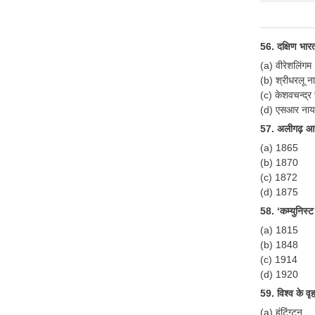
56. दक्षिण भार
(a) वीरेशलिंगम
(b) श्रीधरलू न
(c) केशवचन्द्र
(d) एसआर नाय
57. अलीगढ़ आन
(a) 1865
(b) 1870
(c) 1872
(d) 1875
58. ‘कम्युनिस्
(a) 1815
(b) 1848
(c) 1914
(d) 1920
59. विश्व के वृ
(a) हंटिंग्टन