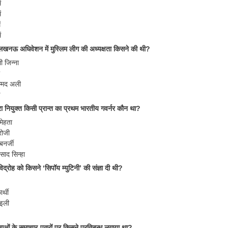
ं
ं
ं
ं
खनऊ अधिवेशन में मुस्लिम लीग की अध्यक्षता किसने की थी?
ी जिन्ना
म्मद अली
ारा नियुक्त किसी प्रान्त का प्रथम भारतीय गवर्नर कौन था?
मेहता
रोजी
बनर्जी
रसाद सिन्हा
्रोह को किसने ‘सिपॉय म्युटिनी’ की संज्ञा दी थी?
र्थी
ाइली
ाओं के समाचार-पत्रों पर किसने प्रतिबन्ध लगाया था?