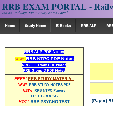
RRB EXAM PORTAL - Railw
Indian Railways Exam Study Notes Portal
Home
Study Notes
E-Books
RRB ALP
RR
RRB ALP PDF Notes
RRB NTPC PDF Notes
NEW!
RRB J.E. Exam PDF Notes
RRB Group-D PDF Notes
FREE!
RRB STUDY MATERIAL
NEW!
RRB STUDY NOTES PDF
NEW!
RRB NTPC Papers
FREE E-BOOKS
(Paper) RRB
HOT!
RRB PSYCHO TEST