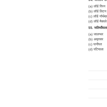
(a) लॉर्ड रिपन
(b) लॉर्ड लिटन
(c) लॉर्ड नॉर्थब
(d) लॉर्ड मैकाले
55. जलियाँवाला
(a) जालन्धर
(b) अमृतसर
(c) पानीपत
(d) पटियाला