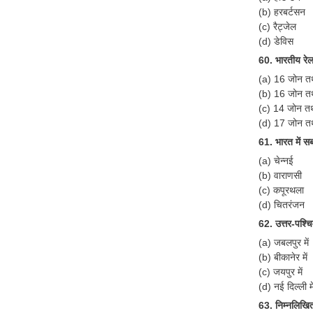
(b) हरबर्टसन
(c) रैट्जेल
(d) डेविस
60. भारतीय रेलव
(a) 16 जोन त
(b) 16 जोन त
(c) 14 जोन त
(d) 17 जोन त
61. भारत में स
(a) चेन्नई
(b) वाराणसी
(c) कपूरथला
(d) चितरंजन
62. उत्तर-पश्चि
(a) जबलपुर में
(b) बीकानेर में
(c) जयपुर में
(d) नई दिल्ली मे
63. निम्नलिखित 