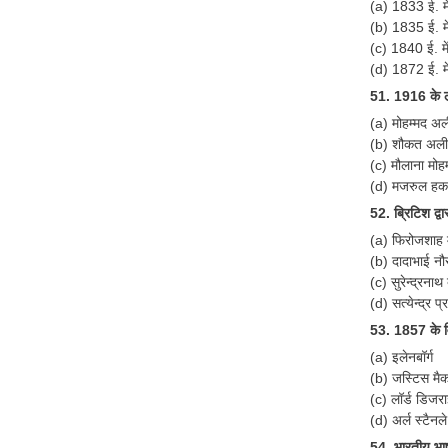
(a) 1833 ई. मे
(b) 1835 ई. मे
(c) 1840 ई. मे
(d) 1872 ई. मे
51. 1916 के ल
(a) मोहम्मद अल
(b) शौकत अली
(c) मौलाना मोह
(d) मजरुल हक
52. ब्रिटिश द्व
(a) फिरोजशाह 
(b) दादाभाई नौ
(c) सुरेन्द्रनाथ 
(d) सत्येन्द्र प्
53. 1857 के विद
(a) इलेनबॉर्ग
(b) जस्टिस मैका
(c) लॉर्ड डिजर
(d) अर्ल स्टैनले
54. भारतीय भाष