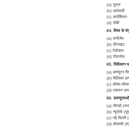
(a) यूराल
(b) आरावली
(c) अप्लेशियन
(d) रॉकी
64. विश्व के शंक
(a) चर्नोजेम
(b) लैटेराइट
(c) पेडोकल
(d) पॉडजोल
65. सिलिकन घाट
(a) कम्प्यूटर चि
(b) सिलिका उत
(c) कोका-कोला
(d) रसायन उत्पा
66. डब्ल्यूएचओ
(a) मॉस्को (रू
(b) न्यूयोर्क (य
(c) नई दिल्ली 
(d) कोलम्बो (श्