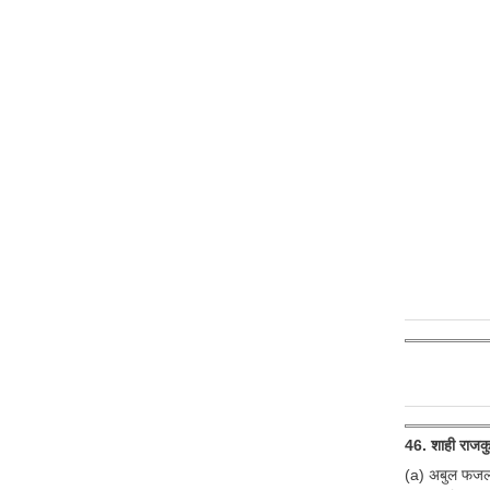
46. शाही राजकु
(a) अबुल फज