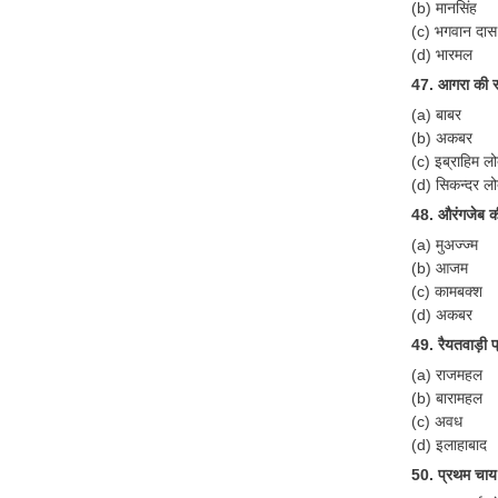
(b) मानसिंह
(c) भगवान दास
(d) भारमल
47. आगरा की स
(a) बाबर
(b) अकबर
(c) इब्राहिम लो
(d) सिकन्दर लो
48. औरंगजेब की 
(a) मुअज्ज्म
(b) आजम
(c) कामबक्श
(d) अकबर
49. रैयतवाड़ी प
(a) राजमहल
(b) बारामहल
(c) अवध
(d) इलाहाबाद
50. प्रथम चाय