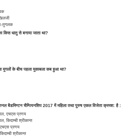
ऐबक
 खिलजी
िन-तुगलक
का किस धातु से बनाया जाता था?
ा मुगलों के बीच पहला मुकाबला कब हुआ था?
नल बैडमिण्टन चैम्पियनशिप 2017 में महिला तथा पुरुष एकल विजेता क्रमश: है :
वाल, एचएस प्रणय
ल, किदाम्बी श्रीकान्त
ु, एचएस प्रणय
 किदाम्बी श्रीकान्त