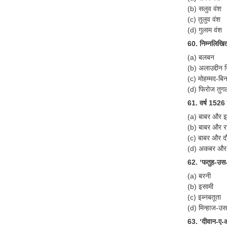
(b) सलुव वंश
(c) तुलुव वंश
(d) गुलाम वंश
60. निम्नलिखित 
(a) बलबन
(b) अलाउद्दीन
(c) मोहम्मद-ब
(d) फिरोज तु
61. वर्ष 1526 
(a) बाबर और इब
(b) बाबर और रा
(c) बाबर और द
(d) अकबर और ह
62. ‘फतुह-उस
(a) बरनी
(b) इसामी
(c) इब्नबतूता
(d) मिन्हाज-उ
63. ‘दीवान-ए-