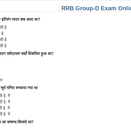
RRB Group-D Exam Onlin
ी इत्सिंग भारत कब आया था?
्दी ई.
ी ई.
्दी ई.
दी ई.
दोलन सर्वप्रथम कहाँ विकसित हुआ था?
त
रत
सूर्य मन्दिर बनवाया गया था
ी ई. में
ी ई. में
ी ई. में
ी ई. में
ाय का सम्बन्ध किससे था?