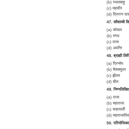
(b) स्थलबाहु
(c) महावीर
(d) त्रिरत्न दा
47. कौशाम्बी 
(a) कोसल
(b) मगध
(c) वत्स
(d) अवन्ति
48. ब्राह्मी ल
(a) प्रिन्सेप
(b) मैक्समूलर
(c) ह्वीलर
(d) बील
49. निम्नलिखित
(a) राजा
(b) महाराजा
(c) चक्रवर्ती
(d) महाराजाधि
50. परिभोजिका स