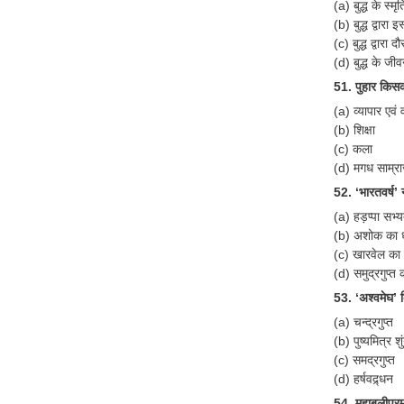
(a) बुद्ध के स्मृत
(b) बुद्ध द्वारा 
(c) बुद्ध द्वारा
(d) बुद्ध के जी
51. पुहार किसक
(a) व्यापार एवं 
(b) शिक्षा
(c) कला
(d) मगध साम्रा
52. ‘भारतवर्ष’
(a) हड़प्पा सभ्यता
(b) अशोक का ध
(c) खारवेल का 
(d) समुद्रगुप्त
53. ‘अश्वमेघ’ क
(a) चन्द्रगुप्त
(b) पुष्यमित्र शु
(c) समद्रगुप्त
(d) हर्षवद्र्धन
54. महाबलीपुरम