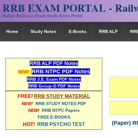
RRB EXAM PORTAL - Railw
Indian Railways Exam Study Notes Portal
Home
Study Notes
E-Books
RRB ALP
RR
RRB ALP PDF Notes
RRB NTPC PDF Notes
NEW!
RRB J.E. Exam PDF Notes
RRB Group-D PDF Notes
FREE!
RRB STUDY MATERIAL
NEW!
RRB STUDY NOTES PDF
NEW!
RRB NTPC Papers
FREE E-BOOKS
(Paper) RRB
HOT!
RRB PSYCHO TEST