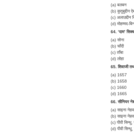
(a) बलबन
(b) कुतुबुद्दीन 
(c) अलाउद्दीन
(d) मोहम्मद-ब
64. ‘दाम’ सिक्
(a) सोना
(b) चाँदी
(c) ताँबा
(d) लोहा
65. शिवाजी तथ
(a) 1657
(b) 1658
(c) 1660
(d) 1665
66. सीनियर नेश
(a) साइना नेह
(b) साइना नेहवा
(c) पीवी सिन्ध
(d) पीवी सिन्धु,