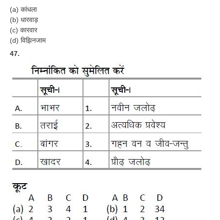
RRB J.E. Solved Papers
(a) कांधला
(b) धारवाड़
RRB Group-D Sample Papers
(c) कारवार
(d) विझिनजाम
RRB GK Test Papers PDF
47.
RRB EXAM : MATHS
RRB EXAM : ENGLISH
RRB Current Affairs PDF
RRB ALP
Loco Pilot Papers PDF
ALP Study Notes
ALP Study Notes (हिन्दी HINDI)
ALP Exam Syllabus