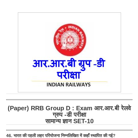
RRB ALP(Loco Pilot) Study Kit
RRB Junior Engineer(JE) Kit
RRB Group-D Exam Study Kit
RRB लोको पायलट Study Kit
रेलवे भर्ती बोर्ड NTPC अध्ययन सामग्री
PARAMEDICAL CBT Study Notes
RRB RPF Constable STUDY NOTES
E-Books
(Paper) RRB Group D : Exam आर.आर.बी रेलवे
ALP Exam Papers PDF
ग्रुप -डी परीक्षा
RRB ALP PSYCHO PDF
सामान्य ज्ञान SET-10
RRB NTPC Papers PDF
46. भारत की पहली लहर परियोजना निम्नलिखित में कहाँ स्थापित की गई?