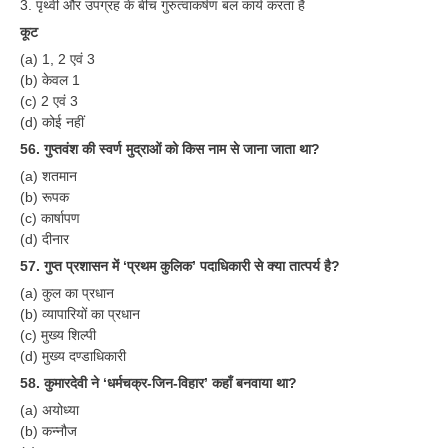
हिंदी
3. पृथ्वी और उपग्रह के बीच गुरुत्वाकर्षण बल कार्य करता है
कूट
RRB एनटीपीसी - NTPC
(a) 1, 2 एवं 3
(b) केवल 1
RRB लोको पायलट - ALP
(c) 2 एवं 3
(d) कोई नहीं
RRB रेलवे ग्रुप-डी
56. गुप्तवंश की स्वर्ण मुद्राओं को किस नाम से जाना जाता था?
RRB जूनियर इंजीनियर - JE
(a) शतमान
(b) रूपक
मनोवैज्ञानिक परीक्षण - PSYCHO
(c) कार्षापण
(d) दीनार
57. गुप्त प्रशासन में ‘प्रथम कुलिक’ पदाधिकारी से क्या तात्पर्य है?
(a) कुल का प्रधान
(b) व्यापारियों का प्रधान
(c) मुख्य शिल्पी
(d) मुख्य दण्डाधिकारी
58. कुमारदेवी ने ‘धर्मचक्र-जिन-विहार’ कहाँ बनवाया था?
(a) अयोध्या
(b) कन्नौज