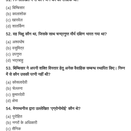
RRB NTPC रेल्वे भर्ती बोर्ड
(a) बिम्बिसार
(b) कालाशोक
(c) खारवेल
JE
(d) शातर्किण
52. वह भिक्षु कौन था, जिसके साथ चन्द्रगुप्त मौर्य दक्षिण भारत गया था?
RRB जूनियर इंजीनियर
(a) अश्वघोष
(b) वसुमित्र
RRB Junior Engineer Papers
(c) उपगुप्त
(d) भद्रबाहु
Group-D
53. बिम्बिसार ने अपनी शक्ति विस्तार हेतु अनेक वैवाहिक सम्बन्ध स्थापित किए। निम्न
में से कौन उसकी पत्नी नहीं थी?
Group-D Exam Paper
(a) कोसलादेवी
(b) चेल्लना
रेलवे ग्रुप -डी परीक्षा
(c) कुमारदेवी
(d) क्षेमा
PAPERS
54. मेगस्थनीज द्वारा उल्लेखित ‘एग्रोनोमोई’ कौन थे?
(a) पुरोहित
RRB NTPC (Tier-1) Papers
(b) नगरों के अधिकारी
(c) सैनिक
RRB NTPC (Tier-2) Papers