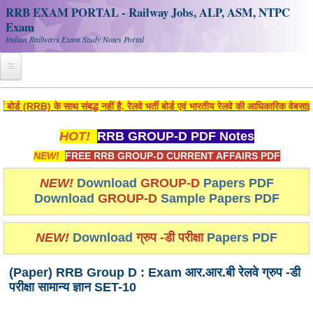
RRB EXAM PORTAL - Railway Jobs, ALP, ASM, NTPC
Exam
Indian Railways Exam Study Notes Portal
Home
RB) के साथ संबद्ध नहीं है, रेलवे भर्ती बोर्ड एवं भारतीय रेलवे की आधिकारिक वेबसाइट पर ज
Register
HOT!
RRB GROUP-D PDF Notes
Railway JOBS
NEW!
FREE RRB GROUP-D CURRENT AFFAIRS PDF
RRB Apply Online
NEW!
Download
GROUP-D
Papers PDF
Download
GROUP-D
Sample Papers PDF
RRB Official Helpline
RRB Portal - हिन्दी
NEW!
Download
ग्रुप -डी परीक्षा
Papers PDF
(Paper) RRB Group D : Exam आर.आर.बी रेलवे ग्रुप -डी
Study Notes
परीक्षा सामान्य ज्ञान SET-10
RRB NTPC CBT PDF Notes