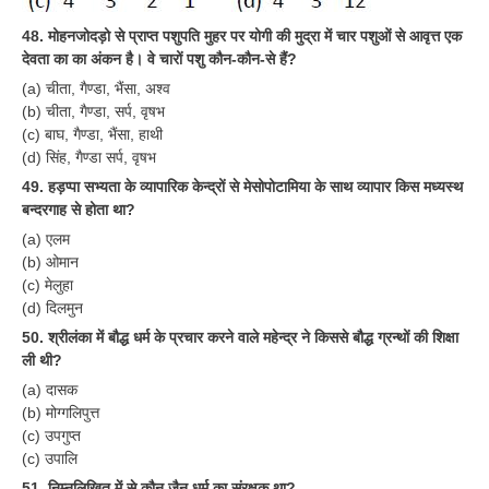
ALP Model Questions
48. मोहनजोदड़ो से प्राप्त पशुपति मुहर पर योगी की मुद्रा में चार पशुओं से आवृत्त एक
ALP Notification
देवता का का अंकन है। वे चारों पशु कौन-कौन-से हैं?
Psychological Tests
(a) चीता, गैण्डा, भैंसा, अश्व
(b) चीता, गैण्डा, सर्प, वृषभ
(c) बाघ, गैण्डा, भैंसा, हाथी
RRB NTPC
(d) सिंह, गैण्डा सर्प, वृषभ
49. हड़प्पा सभ्यता के व्यापारिक केन्द्रों से मेसोपोटामिया के साथ व्यापार किस मध्यस्थ
RRB NTPC PDF Notes
बन्दरगाह से होता था?
RRB NTPC PAPERS
(a) एलम
(b) ओमान
RRB NTPC Notification 2025
(c) मेलुहा
(d) दिलमुन
RRB NTPC (CBT-1) Exam
50. श्रीलंका में बौद्ध धर्म के प्रचार करने वाले महेन्द्र ने किससे बौद्ध ग्रन्थों की शिक्षा
RRB NTPC (CBT-2) Exam
ली थी?
(a) दासक
RRB NTPC Syllabus
(b) मोग्गलिपुत्त
RRB NTPC Eligibility
(c) उपगुप्त
(c) उपालि
RRB NTPC Medical Standards
51. निम्नलिखित में से कौन जैन धर्म का संरक्षक था?