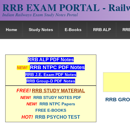
RRB EXAM PORTAL - Railw
Indian Railways Exam Study Notes Portal
Home
Study Notes
E-Books
RRB ALP
RR
RRB ALP PDF Notes
RRB NTPC PDF Notes
NEW!
RRB J.E. Exam PDF Notes
RRB Group-D PDF Notes
FREE!
RRB STUDY MATERIAL
NEW!
RRB STUDY NOTES PDF
RRB GROUP-
NEW!
RRB NTPC Papers
FREE E-BOOKS
HOT!
RRB PSYCHO TEST