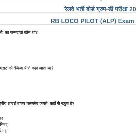
रेलवे भर्ती बोर्ड ग्रुप-डी परीक्ष
RB LOCO PILOT (ALP) Exam O
ाली’ का जन्मदाता कौन था?
्राट को ‘जिन्दा पीर’ कहा जाता था?
ट्रीय आदर्श वाक्य ‘सत्यमेव जयते’ कहाँ से उद्धत है?
षद
पनिषद्
ई नहीं