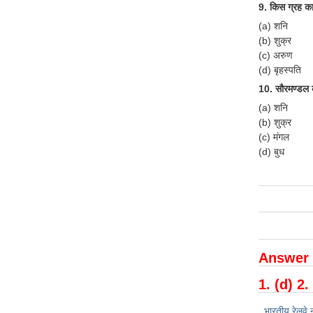
9. किस ग्रह का स
(a) शनि
(b) शुक्र
(c) अरुण
(d) बृहस्पति
10. सौरमण्डल 
(a) शनि
(b) शुक्र
(c) मंगल
(d) बुध
Answer 
1. (d) 2.
भारतीय रेलवे 