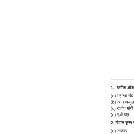
1. ‘हरमिट ऑफ 
(a) महात्मा गाँध
(b) खान अब्दुल
(c) राजीव गाँधी
(d) एओ ह्यूम
2. गोपाल कृष्ण
(a) अकबर