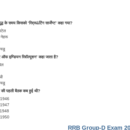
ुद्ध के समय किसको ‘रिव्रूâटिंग सार्जेण्ट’ कहा गया?
पटेल
नेहरू
ायडू
 ऑफ इण्डियन रिवॉल्यूशन’ कहा जाता है?
बेल
धी
ायडू
ा की पहली बैठक कब हुई थी?
, 1946
, 1947
, 1948
, 1950
RRB Group-D Exam 20