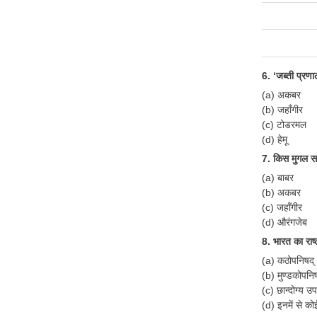
6. ‘जब्ती प्रण
(a) अकबर
(b) जहाँगीर
(c) टोडरमल
(d) हेमू
7. किस मुगल सम
(a) बाबर
(b) अकबर
(c) जहाँगीर
(d) औरंगजेब
8. भारत का राष्
(a) कठोपनिषद्
(b) मुण्डकोपनि
(c) छान्दोग्य उ
(d) इनमें से को