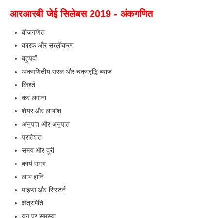
ALP Model Questions
आरआरबी जेई सिलेबस 2019 - अंकगणित
ALP Notification
बीजगणित
Psychological Tests
कारक और सरलीकरण
बहुपदों
RRB NTPC
अंकगणितीय सरल और चक्रवृद्धि ब्याज
किश्तें
RRB NTPC PDF Notes
कर लगाना
RRB NTPC PAPERS
शेयर और लाभांश
RRB NTPC Notification 2025
अनुपात और अनुपात
प्रतिशत
RRB NTPC (CBT-1) Exam
समय और दूरी
RRB NTPC (CBT-2) Exam
कार्य समय
RRB NTPC Syllabus
लाभ हानि
पाइप्स और सिस्टर्न
RRB NTPC Eligibility
क्षेत्रमिति
RRB NTPC Medical Standards
युग पर समस्या