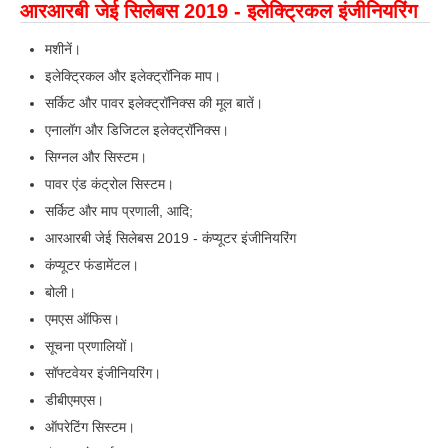
हिंदी
आरआरबी जेई सिलेबस 2019 - इलेक्ट्रिकल इंजीनियरिंग
मशीनें।
RRB एनटीपीसी - NTPC
इलेक्ट्रिकल और इलेक्ट्रॉनिक माप।
RRB लोको पायलट - ALP
सर्किट और पावर इलेक्ट्रॉनिक्स की मूल बातें।
RRB रेलवे ग्रुप-डी
एनालॉग और डिजिटल इलेक्ट्रॉनिक्स।
सिग्नल और सिस्टम।
RRB जूनियर इंजीनियर - JE
पावर एंड कंट्रोल सिस्टम।
मनोवैज्ञानिक परीक्षण - PSYCHO
सर्किट और माप प्रणाली, आदि;
आरआरबी जेई सिलेबस 2019 - कंप्यूटर इंजीनियरिंग
कंप्यूटर फंडामेंटल।
बोली।
एमएस ऑफिस।
सूचना प्रणालियों।
सॉफ्टवेयर इंजीनियरिंग।
डीबीएमएस।
ऑपरेटिंग सिस्टम।