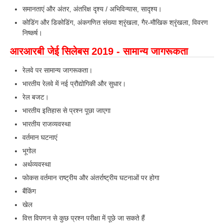
RRB J.E. Solved Papers
समानताएं और अंतर, अंतरिक्ष दृश्य / अभिविन्यास, सादृश्य।
कोडिंग और डिकोडिंग, अंकगणित संख्या श्रृंखला, गैर-मौखिक श्रृंखला, विवरण
RRB Group-D Sample Papers
निष्कर्ष।
RRB GK Test Papers PDF
आरआरबी जेई सिलेबस 2019 - सामान्य जागरूकता
RRB EXAM : MATHS
रेलवे पर सामान्य जागरूकता।
RRB EXAM : ENGLISH
भारतीय रेलवे में नई प्रौद्योगिकी और सुधार।
रेल बजट।
RRB Current Affairs PDF
भारतीय इतिहास से प्रश्न पूछा जाएगा
भारतीय राजव्यवस्था
RRB ALP
वर्तमान घटनाएं
Loco Pilot Papers PDF
भूगोल
अर्थव्यवस्था
ALP Study Notes
फोकस वर्तमान राष्ट्रीय और अंतर्राष्ट्रीय घटनाओं पर होगा
ALP Study Notes (हिन्दी HINDI)
बैंकिंग
ALP Exam Syllabus
खेल
वित्त विपणन से कुछ प्रश्न परीक्षा में पूछे जा सकते हैं