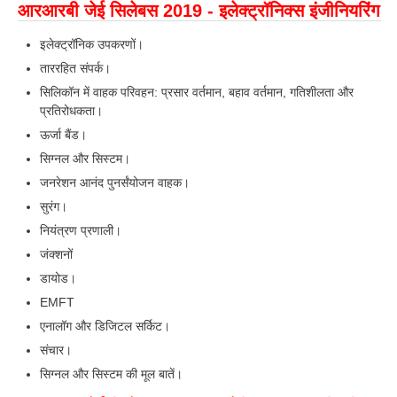
आरआरबी जेई सिलेबस 2019 - इलेक्ट्रॉनिक्स इंजीनियरिंग
RRB NTPC (Tier-1) परीक्षा पेपर
इलेक्ट्रॉनिक उपकरणों।
RRB ALP Exam Papers
ताररहित संपर्क।
सिलिकॉन में वाहक परिवहन: प्रसार वर्तमान, बहाव वर्तमान, गतिशीलता और
ALP Psychological Tests
प्रतिरोधकता।
Mock Test for Junior Engineers
ऊर्जा बैंड।
सिग्नल और सिस्टम।
RRB Online Exams Sample Test
जनरेशन आनंद पुनर्संयोजन वाहक।
GK Papers
सुरंग।
नियंत्रण प्रणाली।
PARAMEDICAL
जंक्शनों
डायोड।
PARAMEDICAL PDF Study Notes
EMFT
PARAMEDICAL Syllabus
एनालॉग और डिजिटल सर्किट।
संचार।
PARAMEDICAL Apply Online
सिग्नल और सिस्टम की मूल बातें।