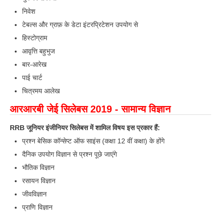
निवेश
RRB NTPC रेल्वे भर्ती बोर्ड
टेबल्स और ग्राफ़ के डेटा इंटरप्रिटेशन उपयोग से
हिस्टोग्राम
JE
आवृत्ति बहुभुज
RRB जूनियर इंजीनियर
बार-आरेख
पाई चार्ट
RRB Junior Engineer Papers
चित्रमय आलेख
आरआरबी जेई सिलेबस 2019 - सामान्य विज्ञान
Group-D
RRB जूनियर इंजीनियर सिलेबस में शामिल विषय इस प्रकार हैं:
Group-D Exam Paper
प्रश्न बेसिक कॉन्सेप्ट ऑफ साइंस (कक्षा 12 वीं कक्षा) के होंगे
रेलवे ग्रुप -डी परीक्षा
दैनिक उपयोग विज्ञान से प्रश्न पूछे जाएंगे
भौतिक विज्ञान
PAPERS
रसायन विज्ञान
जीवविज्ञान
RRB NTPC (Tier-1) Papers
प्राणि विज्ञान
RRB NTPC (Tier-2) Papers