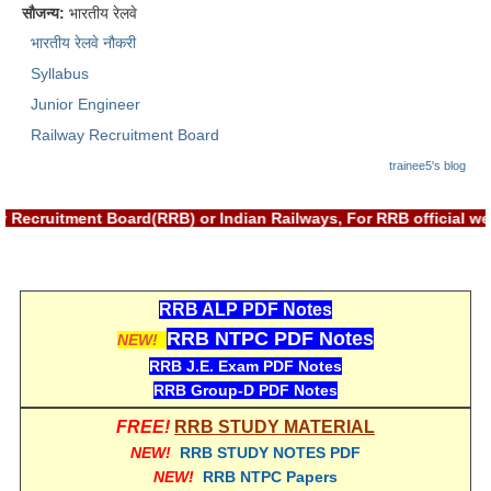
सौजन्य:
भारतीय रेलवे
भारतीय रेलवे नौकरी
Syllabus
Junior Engineer
Railway Recruitment Board
trainee5's blog
lway Recruitment Board(RRB) or Indian Railways, For RRB offici
RRB ALP PDF Notes
RRB NTPC PDF Notes
NEW!
RRB J.E. Exam PDF Notes
RRB Group-D PDF Notes
FREE!
RRB STUDY MATERIAL
NEW!
RRB STUDY NOTES PDF
NEW!
RRB NTPC Papers