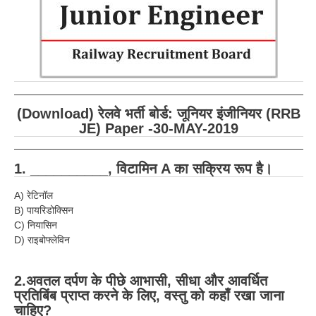
RRB ALP(Loco Pilot) Study Kit
RRB Junior Engineer(JE) Kit
RRB Group-D Exam Study Kit
RRB लोको पायलट Study Kit
(Download) रेलवे भर्ती बोर्ड: जूनियर इंजीनियर (RRB
रेलवे भर्ती बोर्ड NTPC अध्ययन सामग्री
JE) Paper -30-MAY-2019
PARAMEDICAL CBT Study Notes
1. __________, विटामिन A का सक्रिय रूप है।
RRB RPF Constable STUDY NOTES
A) रेटिनॉल
B) पायरिडोक्सिन
E-Books
C) नियासिन
D) राइबोफ्लेविन
ALP Exam Papers PDF
RRB ALP PSYCHO PDF
2.अवतल दर्पण के पीछे आभासी, सीधा और आवर्धित
प्रतिबिंब प्राप्त करने के लिए, वस्तु को कहाँ रखा जाना
RRB NTPC Papers PDF
चाहिए?