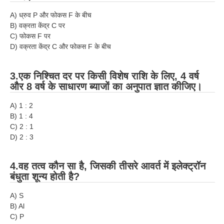
RRB J.E. Solved Papers
A) ध्रुव P और फोकस F के बीच
RRB Group-D Sample Papers
B) वक्रता केंद्र C पर
C) फोकस F पर
RRB GK Test Papers PDF
D) वक्रता केंद्र C और फोकस F के बीच
RRB EXAM : MATHS
3.एक निश्चित दर पर किसी विशेष राशि के लिए, 4 वर्ष
RRB EXAM : ENGLISH
और 8 वर्ष के साधारण ब्याजों का अनुपात ज्ञात कीजिए।
RRB Current Affairs PDF
A) 1 : 2
B) 1 : 4
C) 2 : 1
RRB ALP
D) 2 : 3
Loco Pilot Papers PDF
4.वह तत्व कौन सा है, जिसकी तीसरे आवर्त में इलेक्ट्रॉन
ALP Study Notes
बंधुता शून्य होती है?
ALP Study Notes (हिन्दी HINDI)
A) S
ALP Exam Syllabus
B) Al
C) P