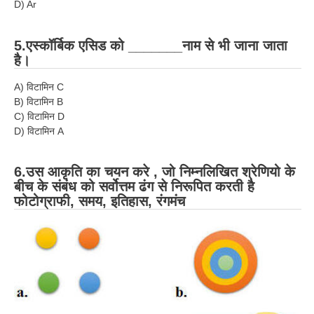
ALP Model Questions
D) Ar
ALP Notification
5.एस्कॉर्बिक एसिड को _______नाम से भी जाना जाता
Psychological Tests
है।
A) विटामिन C
RRB NTPC
B) विटामिन B
C) विटामिन D
RRB NTPC PDF Notes
D) विटामिन A
RRB NTPC PAPERS
6.उस आकृति का चयन करे , जो निम्नलिखित श्रेणियो के
RRB NTPC Notification 2025
बीच के संबंध को सर्वोत्तम ढंग से निरूपित करती है
फोटोग्राफी, समय, इतिहास, रंगमंच
RRB NTPC (CBT-1) Exam
RRB NTPC (CBT-2) Exam
RRB NTPC Syllabus
RRB NTPC Eligibility
RRB NTPC Medical Standards