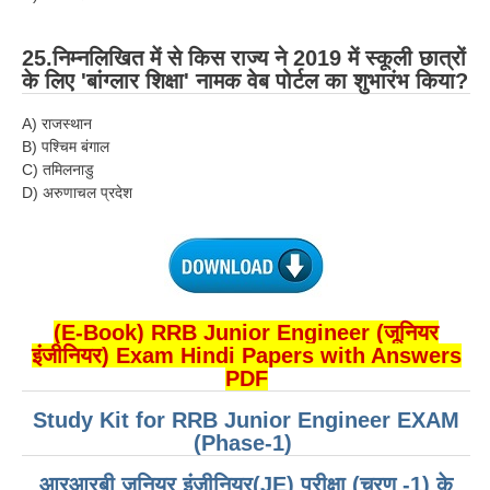
25.निम्नलिखित में से किस राज्य ने 2019 में स्कूली छात्रों
के लिए 'बांग्लार शिक्षा' नामक वेब पोर्टल का शुभारंभ किया?
A) राजस्थान
B) पश्चिम बंगाल
C) तमिलनाडु
D) अरुणाचल प्रदेश
(E-Book) RRB Junior Engineer (जूनियर
इंजीनियर) Exam Hindi Papers with Answers
PDF
Study Kit for RRB Junior Engineer EXAM
(Phase-1)
आरआरबी जूनियर इंजीनियर(JE) परीक्षा (चरण -1) के