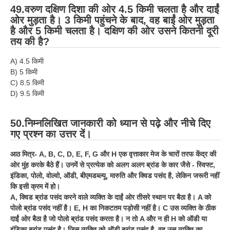
49.वरुण दक्षिण दिशा की ओर 4.5 किमी चलता है और दाईं
ओर मुड़ता है। 3 किमी पहुंचने के बाद, वह बाईं ओर मुड़ता
है और 5 किमी चलता है। दक्षिण की ओर उसने कितनी दूरी
तय की है?
A) 4.5 किमी
B) 5 किमी
C) 8.5 किमी
D) 9.5 किमी
50.निम्नलिखित जानकारी को ध्यान से पढ़े और नीचे दिए
गए प्रश्न का उत्तर दें।
आठ मित्र- A, B, C, D, E, F, G और H एक वृत्ताकार मेज के चारों तरफ केंद्र की
ओर मुंह करके बैठे हैं। उनमें से प्रत्येक को अलग अलग ब्रांड के कार जैसे - स्विफ्ट,
इंडिका, पोलो, वोल्वो, ऑडी, बीएमडब्ल्यू, मारुति और क्विड पसंद है, लेकिन जरूरी नहीं
कि इसी क्रम में हो।
A, क्विड ब्रांड पसंद करने वाले व्यक्ति के दाईं ओर तीसरे स्थान पर बैठा है। A को
पोलो ब्रांड पसंद नहीं है। E, H का निकटतम पड़ोसी नहीं है। C उस व्यक्ति के ठीक
दाईं ओर बैठा है जो पोलो ब्रांड पसंद करता है। न तो A और न ही H को ऑडी या
इंडिका ब्रांड पसंद है। जिस व्यक्ति को ऑडी ब्रांड पसंद है, वह उस व्यक्ति का