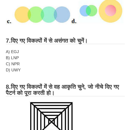
RRB NTPC रेल्वे भर्ती बोर्ड
JE
RRB जूनियर इंजीनियर
7.दिए गए विकल्पों में से असंगत को चुनें।
RRB Junior Engineer Papers
A) EGJ
B) LNP
C) NPR
Group-D
D) UWY
Group-D Exam Paper
8.दिए गए विकल्पों में से वह आकृति चुने, जो नीचे दिए गए
रेलवे ग्रुप -डी परीक्षा
पैटर्न को पूरा करती हो।
PAPERS
RRB NTPC (Tier-1) Papers
RRB NTPC (Tier-2) Papers