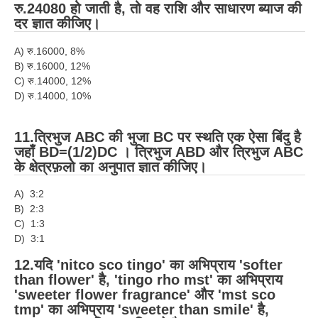
हिंदी
रु.24080 हो जाती है, तो वह राशि और साधारण ब्याज की
दर ज्ञात कीजिए।
RRB एनटीपीसी - NTPC
A) रु.16000, 8%
RRB लोको पायलट - ALP
B) रु.16000, 12%
C) रु.14000, 12%
RRB रेलवे ग्रुप-डी
D) रु.14000, 10%
RRB जूनियर इंजीनियर - JE
11.त्रिभुज ABC की भुजा BC पर स्थति एक ऐसा बिंदु है
मनोवैज्ञानिक परीक्षण - PSYCHO
जहाँ BD=(1/2)DC । त्रिभुज ABD और त्रिभुज ABC
के क्षेत्रफ़लो का अनुपात ज्ञात कीजिए।
A) 3:2
B) 2:3
C) 1:3
D) 3:1
12.यदि 'nitco sco tingo' का अभिप्राय 'softer
than flower' है, 'tingo rho mst' का अभिप्राय
'sweeter flower fragrance' और 'mst sco
tmp' का अभिप्राय 'sweeter than smile' है,