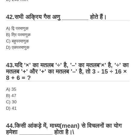
42.सभी अक्रिय गैस अणु ________ होते हैं।
A) द्वि परमाणुक
B) त्रि परमाणुक
C) बहुपरमाणुक
D) एकपरमाणुक
43.यदि '×' का मतलब '÷' है, '–' का मतलब'×' है, '÷' का
मतलब '+' और '+' का मतलब '–' है, तो 3 - 15 ÷ 16 ×
8 + 6 = ?
A) 35
B) 47
C) 30
D) 41
44.किसी आंकड़े में, माध्य(mean) से विचलनों का योग
हमेशा __________ होता है।\