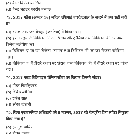
(c) बेस्ट डिफेंडर-सचिन
(d) बेस्ट राइडर-प्रदीप नरवाल
73. 2017 फीबा (अण्डर-16) महिला एशियाई बास्केटबॉल के सन्दर्भ में क्या सही नहीं
है?
(a) इसका आयाजन बेगलुर (कर्नाटक) में किया गया।
(b) इस स्पद्र्धा के डिविजन ‘ए’ का खिताब ऑस्ट्रेलिया तथा डिविजन ‘बी’ का उप-
विजेता मलेशिया रहा।
(c) डिविजन ‘ए’ का उप-विजेता ‘जापान’ तथा डिविजन ‘बी’ का उप-विजेता मलेशिया
रहा।
(d) डिविजन ‘ए’ में तीसरे स्थान पर ‘ईरान’ तथा डिविजन ‘बी’ में तीसरे स्थान पर ‘चीन’
रहा।
74. 2017 वल्र्ड बिलियड्र्स चैम्पियनशिप का खिताब किसने जीता?
(a) पीटर गिलक्रिस्ट
(b) डेविड कोसियर
(c) रूपेश शाह
(d) सौरव कोठारी
75. किस प्रशासनिक अधिकारी को 6 नवम्बर, 2017 को केन्द्रीय वित्त सचिव नियुक्त
किया गया है?
(a) हसमुख अधिया
(b) विनय कुमार