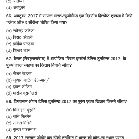
(c) सितम्बर
(d) अक्टूबर
66. अक्टूबर, 2017 में सम्पन्न भारत-न्यूजीलैण्ड एक दिवसीय क्रिकेट शृंखला में किसे
‘प्लेयर ऑफ द सीरीज’ घोषित किया गया?
(a) रवीन्द्र जडेजा
(b) विराट कोहली
(c) हार्दिक पाण्ड्या
(d) शिखर धवन
67. बेसल (स्विट्जरलैण्ड) में आयोजित ‘स्विस इण्डोर्स टेनिस टूर्नामेण्ट 2017’ के
पुरुष एकल स्पद्र्धा का खिताब किसने जीता?
(a) रोजर फेडरर
(b) जुआन मार्टिन डेल-पात्रों
(c) इवान डोजिंग
(d) मार्सेल ग्रानोलर्स
68. वियतनाम ओपन टेनिस टूर्नामेण्ट 2017 का पुरुष एकल खिताब किसने जीता?
(a) मिखाइल यूझनि
(b) जॉन मिलमैन
(c) साकेत मिनेनी
(d) सुन्दर पारसनाथ
69. 2017 सुल्तान जोहोर कप हॉकी टूर्नामेण्ट में भारत को कौन-सा स्थान प्राप्त