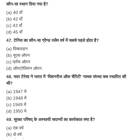
RRB J.E. Solved Papers
कौन-सा स्थान दिया गया है?
(a) 40 वाँ
RRB Group-D Sample Papers
(b) 42 वाँ
(c) 43 वाँ
RRB GK Test Papers PDF
(d) 45 वाँ
RRB EXAM : MATHS
47. टेनिस का कौन-सा ग्रैण्ड स्लैम वर्ष में सबसे पहले होता है?
(a) विम्बलडन
RRB EXAM : ENGLISH
(b) यूएस ओपन
RRB Current Affairs PDF
(c) फ्रेंच ओपन
(d) ऑस्ट्रेलियन ओपन
48. मदर टेरेसा ने भारत में ‘मिशनरीज ऑफ चैरिटी’ नामक संस्था कब स्थापित की
RRB ALP
थी?
(a) 1947 में
Loco Pilot Papers PDF
(b) 1948 में
ALP Study Notes
(c) 1949 में
(d) 1950 मे
ALP Study Notes (हिन्दी HINDI)
49. सुरक्षा परिषद् के अस्थायी सदस्यों का कार्यकाल क्या है?
ALP Exam Syllabus
(a) एक वर्ष
(b) दो वर्ष