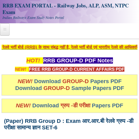
RRB EXAM PORTAL - Railway Jobs, ALP, ASM, NTPC
Exam
Indian Railways Exam Study Notes Portal
Home
ती बोर्ड (RRB) के साथ संबद्ध नहीं है, रेलवे भर्ती बोर्ड एवं भारतीय रेलवे की आधिकारिक व
Register
HOT!
RRB GROUP-D PDF Notes
Railway JOBS
NEW!
FREE RRB GROUP-D CURRENT AFFAIRS PDF
RRB Apply Online
NEW!
Download
GROUP-D
Papers PDF
Download
GROUP-D
Sample Papers PDF
RRB Official Helpline
RRB Portal - हिन्दी
NEW!
Download
ग्रुप -डी परीक्षा
Papers PDF
(Paper) RRB Group D : Exam आर.आर.बी रेलवे ग्रुप -डी
Study Notes
परीक्षा सामान्य ज्ञान SET-6
RRB NTPC CBT PDF Notes