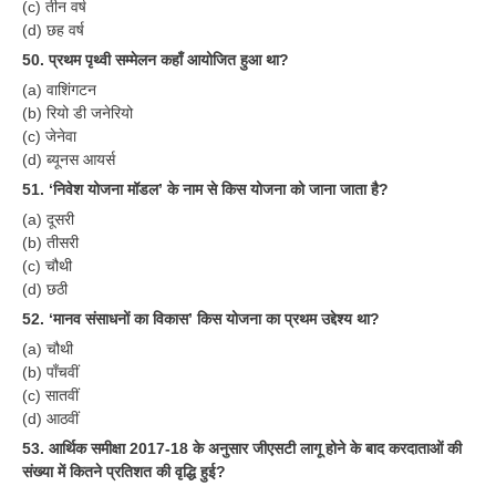
ALP Model Questions
(c) तीन वर्ष
(d) छह वर्ष
ALP Notification
50. प्रथम पृथ्वी सम्मेलन कहाँ आयोजित हुआ था?
Psychological Tests
(a) वाशिंगटन
(b) रियो डी जनेरियो
(c) जेनेवा
RRB NTPC
(d) ब्यूनस आयर्स
51. ‘निवेश योजना मॉडल’ के नाम से किस योजना को जाना जाता है?
RRB NTPC PDF Notes
(a) दूसरी
RRB NTPC PAPERS
(b) तीसरी
(c) चौथी
RRB NTPC Notification 2025
(d) छठी
RRB NTPC (CBT-1) Exam
52. ‘मानव संसाधनों का विकास’ किस योजना का प्रथम उद्देश्य था?
(a) चौथी
RRB NTPC (CBT-2) Exam
(b) पाँचवीं
(c) सातवीं
RRB NTPC Syllabus
(d) आठवीं
RRB NTPC Eligibility
53. आर्थिक समीक्षा 2017-18 के अनुसार जीएसटी लागू होने के बाद करदाताओं की
संख्या में कितने प्रतिशत की वृद्धि हुई?
RRB NTPC Medical Standards