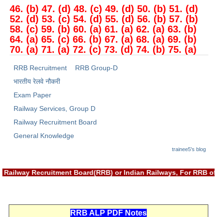
46. (b) 47. (d) 48. (c) 49. (d) 50. (b) 51. (d)
52. (d) 53. (c) 54. (d) 55. (d) 56. (b) 57. (b)
58. (c) 59. (b) 60. (a) 61. (a) 62. (a) 63. (b)
64. (a) 65. (c) 66. (b) 67. (a) 68. (a) 69. (b)
70. (a) 71. (a) 72. (c) 73. (d) 74. (b) 75. (a)
RRB Recruitment
RRB Group-D
भारतीय रेलवे नौकरी
Exam Paper
Railway Services, Group D
Railway Recruitment Board
General Knowledge
trainee5's blog
with Railway Recruitment Board(RRB) or Indian Railways, For RR
RRB ALP PDF Notes