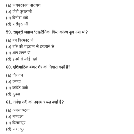
हिंदी
(a) जयप्रकाश नारायण
(b) जेबी कृपलानी
RRB एनटीपीसी - NTPC
(c) विनोबा भावे
(d) श्रीगुरू जी
RRB लोको पायलट - ALP
59. समुद्री जहाज ‘टाइटैनिक’ किस कारण डूब गया था?
RRB रेलवे ग्रुप-डी
(a) बम विस्फोट से
(b) बर्फ की चट्टान से टकराने से
RRB जूनियर इंजीनियर - JE
(c) आग लगने से
(d) इनमें से कोई नहीं
मनोवैज्ञानिक परीक्षण - PSYCHO
60. एशियाटिक बब्बर शेर का निवास कहाँ है?
(a) गिर वन
(b) कान्हा
(c) कॉर्बेट पार्क
(d) दुधवा
61. नर्मदा नदी का उद्गम स्थल कहाँ है?
(a) अमरकण्टक
(b) माण्डला
(c) बिलासपुर
(d) जबलपुर