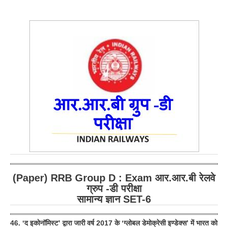
RRB ALP(Loco Pilot) Study Kit
RRB Junior Engineer(JE) Kit
RRB Group-D Exam Study Kit
RRB लोको पायलट Study Kit
रेलवे भर्ती बोर्ड NTPC अध्ययन सामग्री
PARAMEDICAL CBT Study Notes
RRB RPF Constable STUDY NOTES
E-Books
(Paper) RRB Group D : Exam आर.आर.बी रेलवे
ALP Exam Papers PDF
ग्रुप -डी परीक्षा
RRB ALP PSYCHO PDF
सामान्य ज्ञान SET-6
RRB NTPC Papers PDF
46. ‘द इकोनॉमिस्ट’ द्वारा जारी वर्ष 2017 के ‘ग्लोबल डेमोक्रेसी इण्डेक्स’ में भारत को