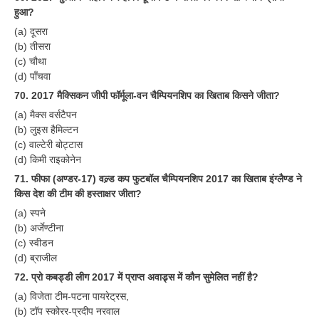
हुआ?
(a) दूसरा
(b) तीसरा
(c) चौथा
(d) पाँचवा
70. 2017 मैक्सिकन जीपी फॉर्मूला-वन चैम्पियनशिप का खिताब किसने जीता?
(a) मैक्स वर्सटैपन
(b) लुइस हैमिल्टन
(c) वाल्टेरी बोट्टास
(d) किमी राइकोनेन
71. फीफा (अण्डर-17) वल्र्ड कप फुटबॉल चैम्पियनशिप 2017 का खिताब इंग्लैण्ड ने
किस देश की टीम की हस्ताक्षर जीता?
(a) स्पने
(b) अर्जेण्टीना
(c) स्वीडन
(d) ब्राजील
72. प्रो कबड्डी लीग 2017 में प्राप्त अवाड्र्स में कौन सुमेलित नहीं है?
(a) विजेता टीम-पटना पायरेट्रस,
(b) टॉप स्कोरर-प्रदीप नरवाल