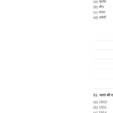
(a) फ्रांस
(b) चीन
(c) भारत
(d) जर्मनी
51. भारत की रा
(a) 1910
(b) 1911
(c) 1914