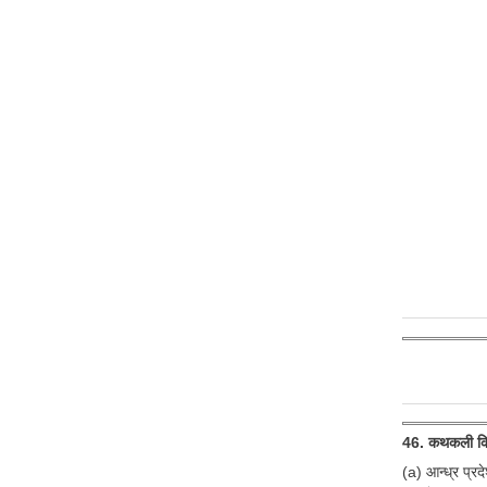
46. कथकली किस 
(a) आन्ध्र प्रद