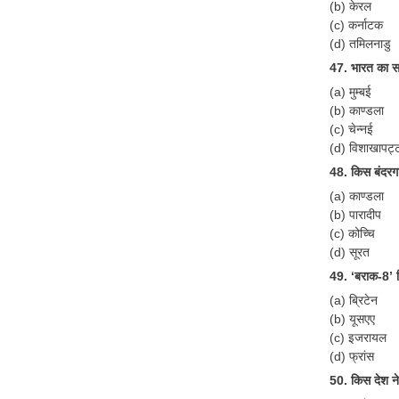
(b) केरल
(c) कर्नाटक
(d) तमिलनाडु
47. भारत का स
(a) मुम्बई
(b) काण्डला
(c) चेन्नई
(d) विशाखापट्
48. किस बंदरग
(a) काण्डला
(b) पारादीप
(c) कोच्चि
(d) सूरत
49. ‘बराक-8’ म
(a) ब्रिटेन
(b) यूसएए
(c) इजरायल
(d) फ्रांस
50. किस देश न