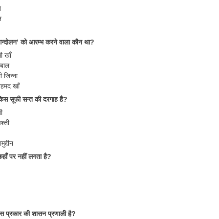
न
न
्दोलन’ को आरम्भ करने वाला कौन था?
 खाँ
कबाल
 जिन्ना
हमद खाँ
किस सूफी सन्त की दरगाह है?
ी
िश्ती
ुद्दीन
कहाँ पर नहीं लगता है?
िस प्रकार की शासन प्रणाली है?