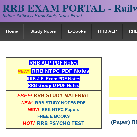
RRB EXAM PORTAL - Railw
Indian Railways Exam Study Notes Portal
Home
Study Notes
E-Books
RRB ALP
RR
RRB ALP PDF Notes
RRB NTPC PDF Notes
NEW!
RRB J.E. Exam PDF Notes
RRB Group-D PDF Notes
FREE!
RRB STUDY MATERIAL
NEW!
RRB STUDY NOTES PDF
NEW!
RRB NTPC Papers
FREE E-BOOKS
(Paper) RRB
HOT!
RRB PSYCHO TEST