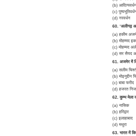
(b) आदित्यवर्ध
(c) पुष्यभूतिवर्ध
(d) नरवर्धन
60. ‘अलीगढ़ आन
(a) हकीम अजमी
(b) मोहम्मद इ
(c) मोहम्मद अली
(d) सर सैयद अ
61. अजमेर में 
(a) सलीम चिश्त
(b) मोइनुद्दीन च
(c) बाबा फरीद
(d) हजरत निजाम
62. कुम्भ मेला 
(a) नासिक
(b) हरिद्वार
(c) इलाहाबाद
(d) मथुरा
63. भारत में क