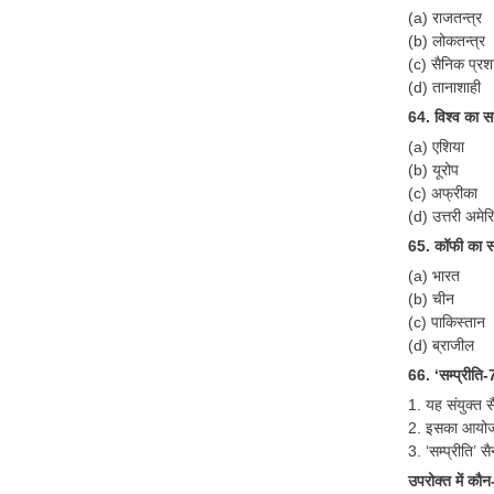
(a) राजतन्त्र
(b) लोकतन्त्र
(c) सैनिक प्रश
(d) तानाशाही
64. विश्व का स
(a) एशिया
(b) यूरोप
(c) अफ्रीका
(d) उत्तरी अमेर
65. कॉफी का स
(a) भारत
(b) चीन
(c) पाकिस्तान
(d) ब्राजील
66. ‘सम्प्रीति-
1. यह संयुक्त स
2. इसका आयोजन
3. ‘सम्प्रीति’ 
उपरोक्त में कौन