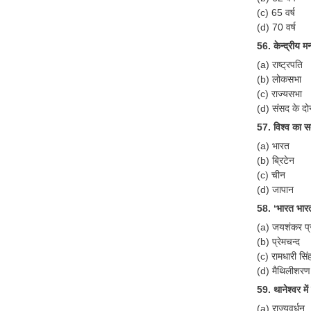
(c) 65 वर्ष
(d) 70 वर्ष
56. केन्द्रीय म
(a) राष्ट्रपति
(b) लोकसभा
(c) राज्यसभा
(d) संसद के दोन
57. विश्व का स
(a) भारत
(b) ब्रिटेन
(c) चीन
(d) जापान
58. ‘भारत भार
(a) जयशंकर प्
(b) प्रेमचन्द
(c) रामधारी सि
(d) मैथिलीशरण 
59. थानेश्वर मे
(a) राज्यवर्धन