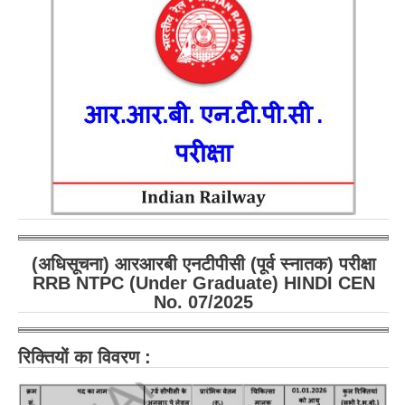
RRB ALP(Loco Pilot) Study Kit
RRB Junior Engineer(JE) Kit
RRB Group-D Exam Study Kit
RRB लोको पायलट Study Kit
रेलवे भर्ती बोर्ड NTPC अध्ययन सामग्री
PARAMEDICAL CBT Study Notes
RRB RPF Constable STUDY NOTES
(अधिसूचना) आरआरबी एनटीपीसी (पूर्व स्नातक) परीक्षा
E-Books
RRB NTPC (Under Graduate) HINDI CEN
No. 07/2025
ALP Exam Papers PDF
RRB ALP PSYCHO PDF
रिक्तियों का विवरण :
RRB NTPC Papers PDF