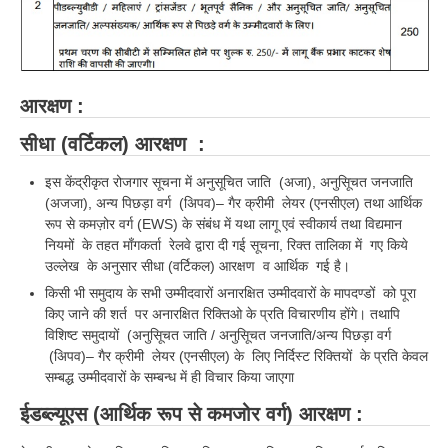
RRB NTPC रेल्वे भर्ती बोर्ड
JE
आरक्षण :
RRB जूनियर इंजीनियर
सीधा (वर्टिकल) आरक्षण :
RRB Junior Engineer Papers
इस केंद्रीकृत रोजगार सूचना में अनुसूचित जाति (अजा), अनुसूिचत जनजाति
(अजजा), अन्य पिछड़ा वर्ग (अिपव)– गैर क्रीमी लेयर (एनसीएल) तथा आर्थिक
Group-D
रूप से कमज़ोर वर्ग (EWS) के संबंध में यथा लागू एवं स्वीकार्य तथा विद्यमान
नियमों के तहत माँगकर्ता रेलवे द्वारा दी गई सूचना, रिक्त तालिका में गए किये
उल्लेख के अनुसार सीधा (वर्टिकल) आरक्षण व आर्थिक गई है।
Group-D Exam Paper
किसी भी समुदाय के सभी उम्मीदवारों अनारक्षित उम्मीदवारों के मापदण्डों को पूरा
रेलवे ग्रुप -डी परीक्षा
किए जाने की शर्त पर अनारक्षित रिक्तिओ के प्रति विचारणीय होंगे। तथापि
विशिष्ट समुदायों (अनुसूिचत जाति / अनुसूिचत जनजाति/अन्य पिछड़ा वर्ग
(अिपव)– गैर क्रीमी लेयर (एनसीएल) के लिए निर्दिस्ट रिक्तियों के प्रति केवल
PAPERS
सम्बद्ध उम्मीदवारों के सम्बन्ध में ही विचार किया जाएगा
RRB NTPC (Tier-1) Papers
ईडब्ल्यूएस (आर्थिक रूप से कमजोर वर्ग) आरक्षण :
RRB NTPC (Tier-2) Papers