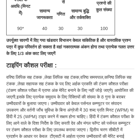
हिंदी
से
प्रश्नो की
अवधि (मिनट
कुल संख्या
सामान्य
सामान्य बुद्धि
में)
गणित
RRB एनटीपीसी - NTPC
जागरूकता
और तर्कशक्ति
RRB लोको पायलट - ALP
90*
40
30
30
100
RRB रेलवे ग्रुप-डी
उपर्युक्त सारणी में दिए गया खंडवार विभाजन केवल सांकेतिक है और वास्तविक प्रश्न
पत्र में कुछ परिवर्तन हो सकता है वहां नकारात्मक अंकन होगा तथा प्रत्येक गलत उत्तर
RRB जूनियर इंजीनियर - JE
के लिए 1/3 अंक काट लिए जाएगें
मनोवैज्ञानिक परीक्षण - PSYCHO
टाइपिंग कौशल परीक्षा :
वरिष्ठ लिपिक सह टंकक ,लेखा लिपिक सह टंकक,वरिष्ठ समयपाल,कनिष्ठ लिपिक सह
टंकक ,लेखा सहायक सह टंकक के पद लिए अर्हक प्रकति की टंकण कौशल परीक्षा
(टंकण कौशल परीक्षा में प्राप्त अंक मेरिट बनाने के लिए नहीं जोड़े जाएगे) आयोजित की
जाएगी,इसके लिए प्रत्येक समुदाय के लिए रिक्तियों की संख्या के 8 गुना के बराबर
उम्मीदवारों के बुलाया जाएगा। उम्मीदवार को केवल पर्सनल कम्प्यूटर पर संपादन
उपकरण और वर्तनी जाँच सुविधा के बिना अंग्रेजी में 30 शब्द प्रति मिनट (WPM) या
हिंदी में 25 (WPM) टाइप करने में सक्षम होना चाहिए। हिंदी में टंकण कौशल परीक्षा के
लिए आने वाले के दिशा निर्देश के लिए करती देव और मंगल फॉण्ट को पर्सनल कम्प्यूटर
पर टंकण कौशल परीक्षा के लिए उपलब्ध कराया जाएगा। द्वितीय चरण सीबीटी में
प्रदर्शन के आधार पर केवल टीएसटी में आर्हता प्राप्त उम्मीदवारों की मेरिट बनाई