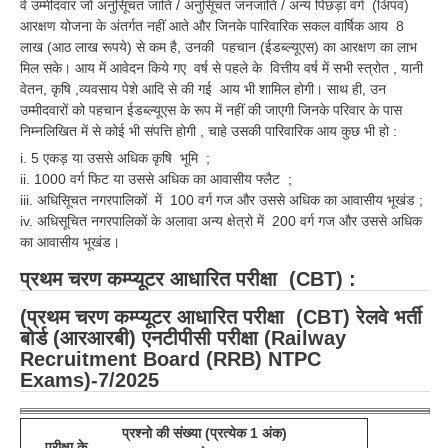
वे उम्मीदवार जो अनुसूिचत जाति / अनुसूिचत जनजाति / अन्य पिछड़ा वर्ग (अिपव)
आरक्षण योजना के अंतर्गत नहीं आते और जिनके पारिवारिक सकल वार्षिक आय 8
RRB NTPC (Tier-1) परीक्षा पेपर
लाख (आठ लाख रूपये) से कम है, उनकी पहचान (ईडब्ल्यूएस) का आरक्षण का लाभ
मिल सके। आय में आवेदन किये गए वर्ष से पहले के वित्तीय वर्ष में सभी स्त्रोत , यानी
RRB ALP Exam Papers
वेतन, कृषि ,व्यवसाय पेशे आदि से की गई आय भी शामिल होगी। साथ ही, उन
ALP Psychological Tests
उम्मीदवारों को पहचान ईडब्ल्यूएस के रूप में नहीं की जाएगी जिनके परिवार के पास
निम्नलिखित में से कोई भी संपत्ति होगी , चाहे उसकी पारिवारिक आय कुछ भी हो :
Mock Test for Junior Engineers
i. 5 एकड़ या उससे अधिक कृषि भूमि ;
ii. 1000 वर्ग फिट या उससे अधिक का आवासीय फ्लैट ;
RRB Online Exams Sample Test
iii. अधिसूिचत नगरपालिकों में 100 वर्ग गज और उससे अधिक का आवासीय भूखंड ;
GK Papers
iv. अधिसूचित नगरपालिकों के अलावा अन्य क्षेत्रो में 200 वर्ग गज और उससे अधिक
का आवासीय भूखंड।
प्रथम चरण कम्प्यूटर आधारित परीक्षा (CBT) :
PARAMEDICAL
(प्रथम चरण कम्प्यूटर आधारित परीक्षा (CBT) रेलवे भर्ती
PARAMEDICAL PDF Study Notes
बोर्ड (आरआरबी) एनटीपीसी परीक्षा (Railway
Recruitment Board (RRB) NTPC
PARAMEDICAL Syllabus
Exams)-7/2025
PARAMEDICAL Apply Online
प्रश्नो की संख्या (प्रत्येक 1 अंक)
परीक्षा के