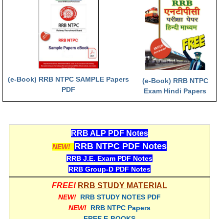
हिंदी
RRB एनटीपीसी - NTPC
RRB लोको पायलट - ALP
RRB रेलवे ग्रुप-डी
(e-Book) RRB NTPC SAMPLE Papers
RRB जूनियर इंजीनियर - JE
(e-Book) RRB NTPC
PDF
Exam Hindi Papers
मनोवैज्ञानिक परीक्षण - PSYCHO
RRB ALP PDF Notes
RRB NTPC PDF Notes
NEW!
RRB J.E. Exam PDF Notes
RRB Group-D PDF Notes
FREE!
RRB STUDY MATERIAL
NEW!
RRB STUDY NOTES PDF
NEW!
RRB NTPC Papers
FREE E-BOOKS