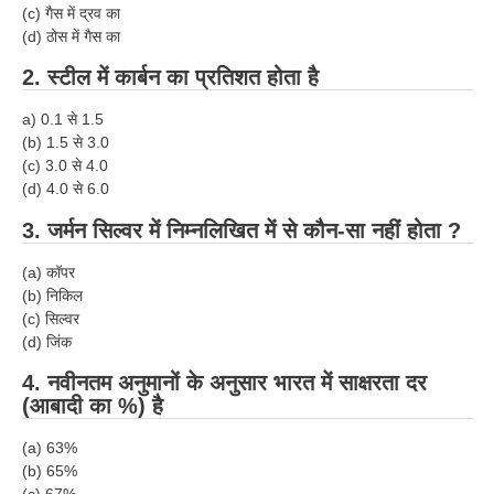
(c) गैस में द्रव का
RRB J.E. Solved Papers
(d) ठोस में गैस का
RRB Group-D Sample Papers
2. स्टील में कार्बन का प्रतिशत होता है
RRB GK Test Papers PDF
a) 0.1
से
1.5
RRB EXAM : MATHS
(b) 1.5
से
3.0
(c) 3.0
से
4.0
RRB EXAM : ENGLISH
(d) 4.0
से
6.0
RRB Current Affairs PDF
3. जर्मन सिल्वर में निम्नलिखित में से कौन-सा नहीं होता ?
(a) कॉपर
RRB ALP
(b) निकिल
(c) सिल्वर
Loco Pilot Papers PDF
(d)
जिंक
ALP Study Notes
4. नवीनतम अनुमानों के अनुसार भारत में साक्षरता दर
(आबादी का
%
) है
ALP Study Notes (हिन्दी HINDI)
(a) 63%
ALP Exam Syllabus
(b) 65%