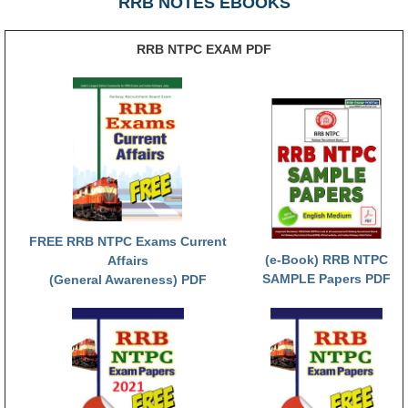
RRB NOTES EBOOKS
RRB NTPC (Tier-1) परीक्षा पेपर
RRB NTPC EXAM PDF
RRB ALP Exam Papers
ALP Psychological Tests
Mock Test for Junior Engineers
RRB Online Exams Sample Test
GK Papers
FREE RRB NTPC Exams Current
PARAMEDICAL
(e-Book) RRB NTPC
Affairs
SAMPLE Papers PDF
(General Awareness) PDF
PARAMEDICAL PDF Study Notes
PARAMEDICAL Syllabus
PARAMEDICAL Apply Online