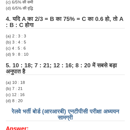
ALP Model Questions
(c) 6/5% की कमी
(d) 6/5% की वृद्धि
ALP Notification
4. यदि A का 2/3 = B का 75% = C का 0.6 हो, तो A
Psychological Tests
: B : C होगा
(a) 2 : 3 : 3
RRB NTPC
(b) 3 : 4 : 5
(c) 4 : 5 : 6
RRB NTPC PDF Notes
(d) 9 : 8 : 10
RRB NTPC PAPERS
5. 10 : 18; 7 : 21; 12 : 16; 8 : 20 में सबसे बड़ा
अनुपात है
RRB NTPC Notification 2025
(a) 10 : 18
RRB NTPC (CBT-1) Exam
(b) 7 : 21
RRB NTPC (CBT-2) Exam
(c) 12 : 16
(d) 8 : 20
RRB NTPC Syllabus
रेलवे भर्ती बोर्ड (आरआरबी) एनटीपीसी परीक्षा अध्ययन
RRB NTPC Eligibility
सामग्री
RRB NTPC Medical Standards
Answer: