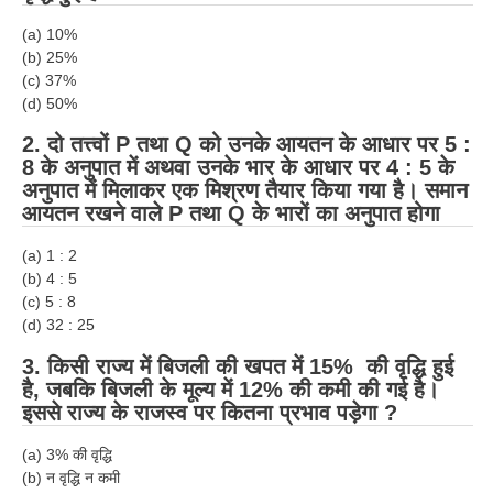
RRB J.E. Solved Papers
(a) 10%
RRB Group-D Sample Papers
(b) 25%
(c) 37%
RRB GK Test Papers PDF
(d) 50%
RRB EXAM : MATHS
2. दो तत्त्वों P तथा Q को उनके आयतन के आधार पर 5 :
8 के अनुपात में अथवा उनके भार के आधार पर 4 : 5 के
RRB EXAM : ENGLISH
अनुपात में मिलाकर एक मिश्रण तैयार किया गया है। समान
आयतन रखने वाले P तथा Q के भारों का अनुपात होगा
RRB Current Affairs PDF
(a) 1 : 2
(b) 4 : 5
RRB ALP
(c) 5 : 8
(d) 32 : 25
Loco Pilot Papers PDF
3. किसी राज्य में बिजली की खपत में 15% की वृद्धि हुई
ALP Study Notes
है, जबकि बिजली के मूल्य में 12% की कमी की गई है।
इससे राज्य के राजस्व पर कितना प्रभाव पड़ेगा ?
ALP Study Notes (हिन्दी HINDI)
ALP Exam Syllabus
(a) 3% की वृद्धि
(b) न वृद्धि न कमी