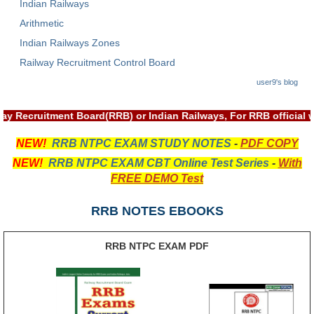
Indian Railways
RRB NTPC रेल्वे भर्ती बोर्ड
Arithmetic
Indian Railways Zones
JE
Railway Recruitment Control Board
user9's blog
RRB जूनियर इंजीनियर
RRB Junior Engineer Papers
way Recruitment Board(RRB) or Indian Railways, For RRB officia
NEW!
RRB NTPC EXAM STUDY NOTES
-
PDF COPY
Group-D
NEW!
RRB NTPC EXAM CBT Online Test Series
-
With
FREE DEMO Test
Group-D Exam Paper
RRB NOTES EBOOKS
रेलवे ग्रुप -डी परीक्षा
RRB NTPC EXAM PDF
PAPERS
RRB NTPC (Tier-1) Papers
RRB NTPC (Tier-2) Papers