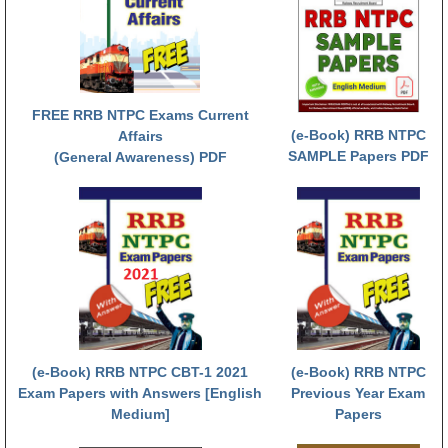
RRB NTPC (Tier-1) परीक्षा पेपर
RRB ALP Exam Papers
ALP Psychological Tests
FREE RRB NTPC Exams Current
(e-Book) RRB NTPC
Affairs
Mock Test for Junior Engineers
SAMPLE Papers PDF
(General Awareness) PDF
RRB Online Exams Sample Test
GK Papers
PARAMEDICAL
PARAMEDICAL PDF Study Notes
PARAMEDICAL Syllabus
(e-Book) RRB NTPC CBT-1 2021
(e-Book) RRB NTPC
Exam Papers with Answers [English
Previous Year Exam
PARAMEDICAL Apply Online
Medium]
Papers