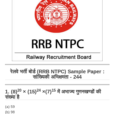
RRB ALP(Loco Pilot) Study Kit
RRB Junior Engineer(JE) Kit
RRB Group-D Exam Study Kit
RRB लोको पायलट Study Kit
रेलवे भर्ती बोर्ड NTPC अध्ययन सामग्री
PARAMEDICAL CBT Study Notes
RRB RPF Constable STUDY NOTES
रेलवे भर्ती बोर्ड (RRB NTPC) Sample Paper :
सांख्यिकी अभिक्षमता - 244
E-Books
ALP Exam Papers PDF
20
24
15
1. (8)
× (15)
×(7)
में अभाज्य गुणनखण्डों की
संख्या है
RRB ALP PSYCHO PDF
(a) 59
RRB NTPC Papers PDF
(b) 98