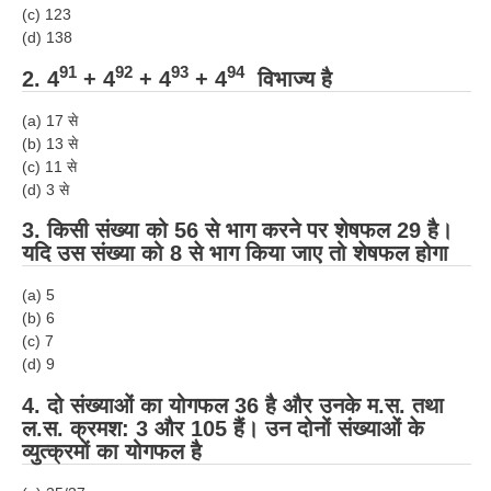
RRB J.E. Solved Papers
(c) 123
(d) 138
RRB Group-D Sample Papers
91
92
93
94
2. 4
+ 4
+ 4
+ 4
विभाज्य है
RRB GK Test Papers PDF
(a) 17 से
RRB EXAM : MATHS
(b) 13 से
(c) 11 से
RRB EXAM : ENGLISH
(d) 3 से
RRB Current Affairs PDF
3. किसी संख्या को 56 से भाग करने पर शेषफल 29 है।
यदि उस संख्या को 8 से भाग किया जाए तो शेषफल होगा
RRB ALP
(a) 5
(b) 6
Loco Pilot Papers PDF
(c) 7
(d) 9
ALP Study Notes
4. दो संख्याओं का योगफल 36 है और उनके म.स. तथा
ALP Study Notes (हिन्दी HINDI)
ल.स. क्रमश: 3 और 105 हैं। उन दोनों संख्याओं के
व्युत्क्रमों का योगफल है
ALP Exam Syllabus