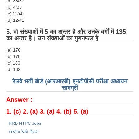
ALP Model Questions
(a) 35/37
(b) 4/35
ALP Notification
(c) 11/40
(d) 12/41
Psychological Tests
5. दो संख्याओं में 5 का अन्तर है और उनके वर्गों में 135
का अन्तर है। उन संख्याओं का गुणनफल है
RRB NTPC
(a) 176
RRB NTPC PDF Notes
(b) 178
(c) 180
RRB NTPC PAPERS
(d) 182
RRB NTPC Notification 2025
रेलवे भर्ती बोर्ड (आरआरबी) एनटीपीसी परीक्षा अध्ययन
सामग्री
RRB NTPC (CBT-1) Exam
Answer :
RRB NTPC (CBT-2) Exam
1. (c) 2. (a) 3. (a) 4. (b) 5. (a)
RRB NTPC Syllabus
RRB NTPC Jobs
RRB NTPC Eligibility
भारतीय रेलवे नौकरी
RRB NTPC Medical Standards