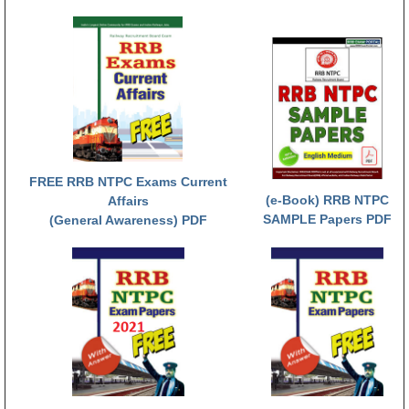
RRB NTPC (Tier-1) परीक्षा पेपर
RRB ALP Exam Papers
ALP Psychological Tests
Mock Test for Junior Engineers
RRB Online Exams Sample Test
FREE RRB NTPC Exams Current
(e-Book) RRB NTPC
GK Papers
Affairs
SAMPLE Papers PDF
(General Awareness) PDF
PARAMEDICAL
PARAMEDICAL PDF Study Notes
PARAMEDICAL Syllabus
PARAMEDICAL Apply Online