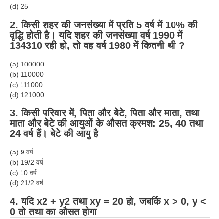
RRB J.E. Solved Papers
(d) 25
2. किसी शहर की जनसंख्या में प्रति 5 वर्ष में 10% की
RRB Group-D Sample Papers
वृद्धि होती है। यदि शहर की जनसंख्या वर्ष 1990 में
RRB GK Test Papers PDF
134310 रही हो, तो वह वर्ष 1980 में कितनी थी ?
RRB EXAM : MATHS
(a) 100000
(b) 110000
RRB EXAM : ENGLISH
(c) 111000
(d) 121000
RRB Current Affairs PDF
3. किसी परिवार में, पिता और बेटे, पिता और माता, तथा
माता और बेटे की आयुओं के औसत क्रमश: 25, 40 तथा
RRB ALP
24 वर्ष हैं। बेटे की आयु है
Loco Pilot Papers PDF
(a) 9 वर्ष
(b) 19/2 वर्ष
ALP Study Notes
(c) 10 वर्ष
ALP Study Notes (हिन्दी HINDI)
(d) 21/2 वर्ष
4.
यदि
x2 + y2
तथा
xy = 20 हो, जबर्कि x > 0, y <
ALP Exam Syllabus
0 तो तथा का औसत होगा