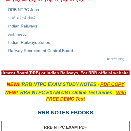
RRB NTPC रेल्वे भर्ती बोर्ड
RRB NTPC Jobs
भारतीय रेलवे नौकरी
JE
Indian Railways
Arithmetic
RRB जूनियर इंजीनियर
Indian Railways Zones
RRB Junior Engineer Papers
Railway Recruitment Control Board
user6's blog
Group-D
ruitment Board(RRB) or Indian Railways, For RRB official websi
Group-D Exam Paper
NEW!
RRB NTPC EXAM STUDY NOTES
-
PDF COPY
रेलवे ग्रुप -डी परीक्षा
NEW!
RRB NTPC EXAM CBT Online Test Series
-
With
FREE DEMO Test
PAPERS
RRB NOTES EBOOKS
RRB NTPC (Tier-1) Papers
RRB NTPC EXAM PDF
RRB NTPC (Tier-2) Papers