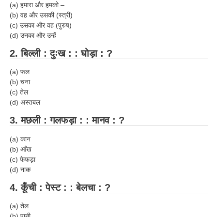
(a) हमारा और हमको –
RRB J.E. Solved Papers
(b) वह और उसकी
(स्त्री)
RRB Group-D Sample Papers
(c) उसका और वह
(पुरुष)
(d) उनका और उन्हें
RRB GK Test Papers PDF
2. बिल्ली :
दुःख : :
घोड़ा
:
?
RRB EXAM : MATHS
(a) फल
RRB EXAM : ENGLISH
(b) चना
(c) तेल
RRB Current Affairs PDF
(d) अस्तबल
3
.
मछली
:
गलफड़ा
: :
मानव
:
?
RRB ALP
(a) कान
Loco Pilot Papers PDF
(b) आँख
(c) फेफड़ा
ALP Study Notes
(d) नाक
ALP Study Notes (हिन्दी HINDI)
4
.
कूँची
:
पेस्ट
:
:
बेलचा
:
?
ALP Exam Syllabus
(a) तेल
(b) पानी