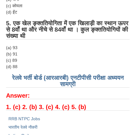
ALP Model Questions
(c) कोयला
ALP Notification
(d) ईंट
Psychological Tests
5
.
एक खेल ङ्क्ततियोगिता में एक खिलाड़ी का स्थान ऊपर
से 8वाँ था और नीचे से 84वाँ था । कुल ङ्क्ततियोगियों की
संख्या थी
RRB NTPC
(a) 93
RRB NTPC PDF Notes
(b) 91
(c) 89
RRB NTPC PAPERS
(d) 88
RRB NTPC Notification 2025
रेलवे भर्ती बोर्ड (आरआरबी) एनटीपीसी परीक्षा अध्ययन
सामग्री
RRB NTPC (CBT-1) Exam
Answer:
RRB NTPC (CBT-2) Exam
1. (c) 2. (b) 3. (c) 4. (c) 5. (b)
RRB NTPC Syllabus
RRB NTPC Jobs
RRB NTPC Eligibility
भारतीय रेलवे नौकरी
RRB NTPC Medical Standards