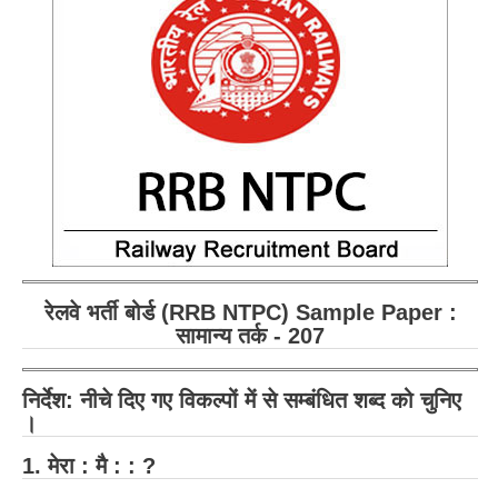
RRB ALP(Loco Pilot) Study Kit
RRB Junior Engineer(JE) Kit
RRB Group-D Exam Study Kit
RRB लोको पायलट Study Kit
रेलवे भर्ती बोर्ड NTPC अध्ययन सामग्री
PARAMEDICAL CBT Study Notes
RRB RPF Constable STUDY NOTES
रेलवे भर्ती बोर्ड (RRB NTPC) Sample Paper :
सामान्य तर्क - 207
E-Books
ALP Exam Papers PDF
निर्देश: नीचे दिए गए विकल्पों में से
सम्बंधित
शब्द को चुनिए
।
RRB ALP PSYCHO PDF
1. मेरा : मै : : ?
RRB NTPC Papers PDF