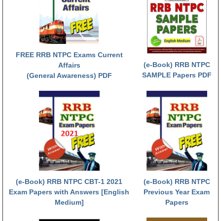
RRB NTPC (Tier-1) परीक्षा पेपर
RRB ALP Exam Papers
ALP Psychological Tests
FREE RRB NTPC Exams Current
(e-Book) RRB NTPC
Affairs
Mock Test for Junior Engineers
SAMPLE Papers PDF
(General Awareness) PDF
RRB Online Exams Sample Test
GK Papers
PARAMEDICAL
PARAMEDICAL PDF Study Notes
PARAMEDICAL Syllabus
(e-Book) RRB NTPC CBT-1 2021
(e-Book) RRB NTPC
Exam Papers with Answers [English
Previous Year Exam
PARAMEDICAL Apply Online
Medium]
Papers