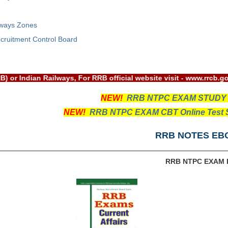
lways Zones
cruitment Control Board
ard(RRB) or Indian Railways, For RRB official website visit - w
NEW!
RRB NTPC EXAM STUDY
NEW!
RRB NTPC EXAM CBT Online Test S
RRB NOTES EB
RRB NTPC EXAM 