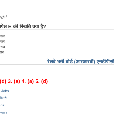
ूरी है
पेक्ष E की स्थिति क्या है?
अगला
अगला
ीसरा
ूसरा
रेलवे भर्ती बोर्ड (आरआरबी) एनटीपीसी
:
 (d) 3. (a) 4. (a) 5. (d)
 Jobs
नौकरी
rial
lways