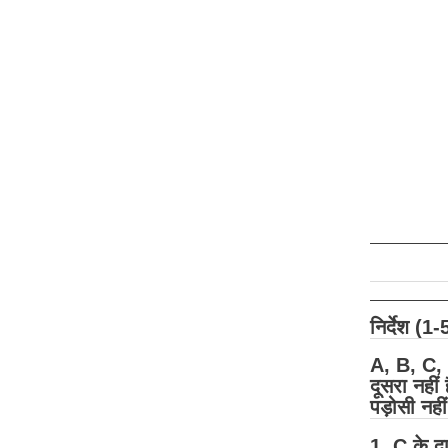
निर्देश (1
A, B, C, D
दूसरा नहीं
पड़ोसी नहीं
1. C के द