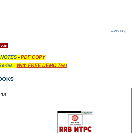
user9's blog
ww.rrcb.gov.in
 NOTES
-
PDF COPY
eries
-
With FREE DEMO Test
OOKS
PDF