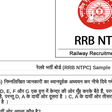
रेलवे भर्ती बोर्ड (RRB NTPC) Sample 
-5) निम्नलिखित जानकारी का ध्यानपूर्वक अध्ययन कर नीचे दिये गये 
, E, F और G एक वृत्त में केन्द्र की ओर मुँह करके बैठे हैं, परन्
 है, परन्तु D, A के दायीं ओर दूसरा है । C, A के दायीं ओर त
 है ।
ायीं ओर अगला कौन है?