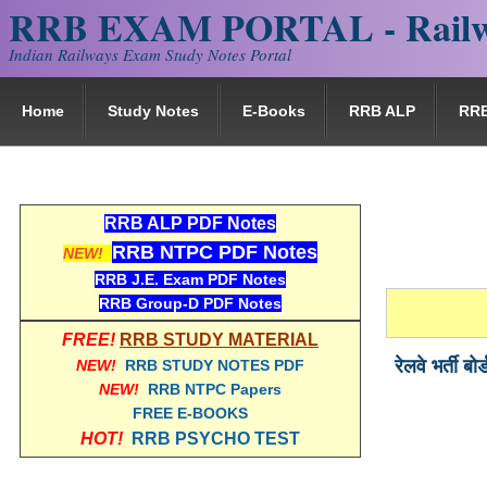
RRB EXAM PORTAL - Railw
Indian Railways Exam Study Notes Portal
Home
Study Notes
E-Books
RRB ALP
RR
RRB ALP PDF Notes
RRB NTPC PDF Notes
NEW!
RRB J.E. Exam PDF Notes
RRB Group-D PDF Notes
FREE!
RRB STUDY MATERIAL
रेलवे भर्ती
NEW!
RRB STUDY NOTES PDF
NEW!
RRB NTPC Papers
FREE E-BOOKS
HOT!
RRB PSYCHO TEST