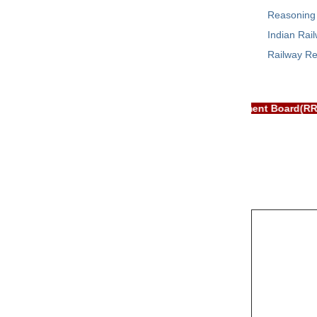
Reasoning
Indian Rai
Railway Re
 RRB EXAM PORTAL is NOT associated with Railway Recruitment Bo