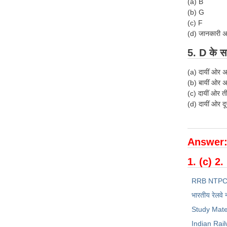
(a) B
(b) G
(c) F
(d) जानकारी अध
5. D के सा
(a) दायीं ओर 
(b) बायीं ओर 
(c) दायीं ओर त
(d) दायीं ओर द
Answer
1. (c) 2.
RRB NTPC
भारतीय रेलवे 
Study Mate
Indian Rai