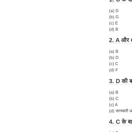
(a) D
(b) G
(c) E
(d) B
2. A और G
(a) B
(b) D
(c) C
(d) F
3. D की ब
(a) B
(b) C
(c) A
(d) जानकारी अध
4. C के ब