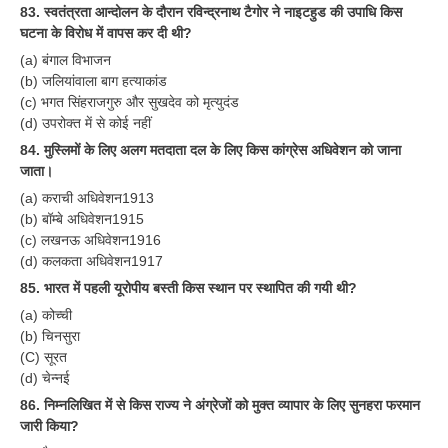
83. स्वतंत्रता आन्दोलन के दौरान रविन्द्रनाथ टैगोर ने नाइटहुड की उपाधि किस
घटना के विरोध में वापस कर दी थी?
RRB NTPC (Tier-1) परीक्षा पेपर
(a) बंगाल विभाजन
RRB ALP Exam Papers
(b) जलियांवाला बाग हत्याकांड
(c) भगत सिंहराजगुरु और सुखदेव को मृत्युदंड
ALP Psychological Tests
(d) उपरोक्त में से कोई नहीं
Mock Test for Junior Engineers
84. मुस्लिमों के लिए अलग मतदाता दल के लिए किस कांग्रेस अधिवेशन को जाना
जाता।
RRB Online Exams Sample Test
(a) कराची अधिवेशन1913
(b) बॉम्बे अधिवेशन1915
GK Papers
(c) लखनऊ अधिवेशन1916
(d) कलकता अधिवेशन1917
PARAMEDICAL
85. भारत में पहली यूरोपीय बस्ती किस स्थान पर स्थापित की गयी थी?
(a) कोच्ची
PARAMEDICAL PDF Study Notes
(b) चिनसुरा
(C) सूरत
PARAMEDICAL Syllabus
(d) चेन्नई
PARAMEDICAL Apply Online
86. निम्नलिखित में से किस राज्य ने अंग्रेजों को मुक्त व्यापार के लिए सुनहरा फरमान
जारी किया?