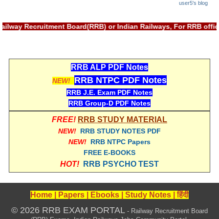
user5's blog
with Railway Recruitment Board(RRB) or Indian Railways, For RR
RRB ALP PDF Notes
RRB NTPC PDF Notes
NEW!
RRB J.E. Exam PDF Notes
RRB Group-D PDF Notes
FREE!
RRB STUDY MATERIAL
NEW!
RRB STUDY NOTES PDF
NEW!
RRB NTPC Papers
FREE E-BOOKS
HOT!
RRB PSYCHO TEST
Home
|
Papers
|
Ebooks
|
Study Notes
|
हिंदी
© 2026 RRB EXAM PORTAL
- Railway Recruitment Board