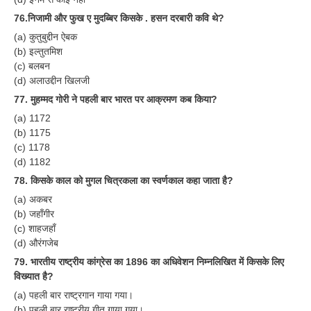
ALP Model Questions
76.निजामी और फुख ए मुदब्बिर किसके . हसन दरबारी कवि थे?
ALP Notification
(a) कुतुबुद्दीन ऐबक
(b) इल्तुतमिश
Psychological Tests
(c) बलबन
(d) अलाउद्दीन खिलजी
RRB NTPC
77. मुहम्मद गोरी ने पहली बार भारत पर आक्रमण कब किया?
(a) 1172
RRB NTPC PDF Notes
(b) 1175
(c) 1178
RRB NTPC PAPERS
(d) 1182
RRB NTPC Notification 2025
78. किसके काल को मुगल चित्रकला का स्वर्णकाल कहा जाता है?
(a) अकबर
RRB NTPC (CBT-1) Exam
(b) जहाँगीर
RRB NTPC (CBT-2) Exam
(c) शाहजहाँ
(d) औरंगजेब
RRB NTPC Syllabus
79. भारतीय राष्ट्रीय कांग्रेस का 1896 का अधिवेशन निम्नलिखित में किसके लिए
विख्यात है?
RRB NTPC Eligibility
(a) पहली बार राष्ट्रगान गाया गया।
RRB NTPC Medical Standards
(b) पहली बार राष्ट्रीय गीत गाया गया।