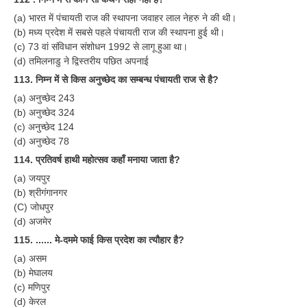
(a) भारत में पंचायती राज की स्थापना जवाहर लाल नेहरु ने की थी।
(b) मध्य प्रदेश में सबसे पहले पंचायती राज की स्थापना हुई थी।
(c) 73 वां संविधान संशोधन 1992 से लागू हुआ था।
(d) तमिलनाडु ने द्विस्तरीय पछित अपनाई
113. निम्न में से किस अनुच्छेद का सम्बन्ध पंचायती राज से है?
(a) अनुच्छेद 243
(b) अनुच्छेद 324
(c) अनुच्छेद 124
(d) अनुच्छेद 78
114. प्रतिवर्ष हाथी महोत्सव कहाँ मनाया जाता है?
(a) जयपुर
(b) श्रीगंगानगर
(C) जोधपुर
(d) अजमेर
115. ...... मे-दममे फाई किस प्रदेश का त्यौहार है?
(a) असम
(b) मेघालय
(c) मणिपुर
(d) केरल