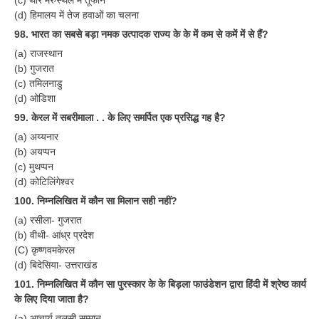
(c) थार मरुस्थल में तूफान
(d) हिमालय में तेज हवाओं का चलना
98. भारत का सबसे बड़ा नमक उत्पादक राज्य के के में कम से कमें में से हैं?
(a) राजस्थान
(b) गुजरात
(c) तमिलनाडु
(d) ओडिशा
99. केरल में सबरीमाला . . के लिए समर्पित एक प्रसिद्ध गह है?
(a) अय्यनार
(b) अयप्पन
(c) मुथप्पन
(d) कोटिलिंगेश्वर
100. निम्नलिखित में कौन सा मिलान सही नहीं?
(a) रसीला- गुजरात
(b) वीथी- आंध्र प्रदेश
(C) कृष्णवमकेरल
(d) बिदेसिया- उत्तराखंड
101. निम्नलिखित में कौन सा पुरस्कार के के बिड़ला फाउंडेशन द्वारा हिंदी में श्रेष्ठ कार्य
के लिए दिया जाता है?
(a) आचार्य तुलसी सम्मान