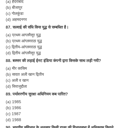
(a) हैदराबाद
हिंदी
(b) बीजापुर
(c) गोलकुंडा
RRB एनटीपीसी - NTPC
(d) अहमदनगर
RRB लोको पायलट - ALP
87. सल्वाई की संधि किस युद्ध से सम्बधित है।
(a) प्रथम आग्लमैसूर युद्ध
RRB रेलवे ग्रुप-डी
(b) प्रथम आंग्लमराठा युद्ध
RRB जूनियर इंजीनियर - JE
(c) द्वितीय-आंग्लमराठा युद्ध
(d) द्वितीय आंग्लमैसूर युद्ध
मनोवैज्ञानिक परीक्षण - PSYCHO
88. बक्सर की लड़ाई ईस्ट इंडिया कंपनी द्वारा किसके साथ लड़ी गयी?
(a) मीर कासिम
(b) सादत अली खान द्वितीय
(c) अली व खान
(d) सिराजुद्दौला
89. पर्यावरणीय सुरक्षा अधिनियम कब पारित?
(a) 1985
(b) 1986
(c) 1987
(d) 1988
90. भारतीय संविधान के अनुसार किसी राज्य की विधानसभा में अधिकतम कितने