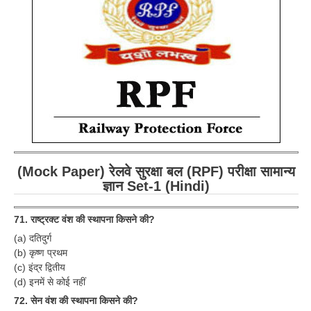
RRB ALP(Loco Pilot) Study Kit
RRB Junior Engineer(JE) Kit
RRB Group-D Exam Study Kit
RRB लोको पायलट Study Kit
रेलवे भर्ती बोर्ड NTPC अध्ययन सामग्री
PARAMEDICAL CBT Study Notes
(Mock Paper) रेलवे सुरक्षा बल (RPF) परीक्षा सामान्य
RRB RPF Constable STUDY NOTES
ज्ञान Set-1 (Hindi)
E-Books
71. राष्ट्रक्ट वंश की स्थापना किसने की?
(a) दतिदुर्ग
ALP Exam Papers PDF
(b) कृष्ण प्रथम
(c) इंद्र द्वितीय
RRB ALP PSYCHO PDF
(d) इनमें से कोई नहीं
RRB NTPC Papers PDF
72. सेन वंश की स्थापना किसने की?