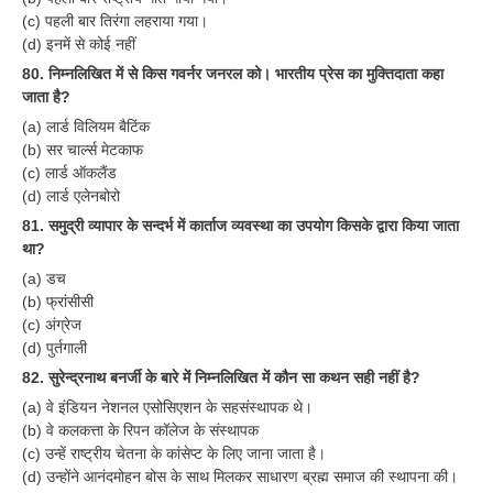
(c) पहली बार तिरंगा लहराया गया।
RRB NTPC रेल्वे भर्ती बोर्ड
(d) इनमें से कोई नहीं
80. निम्नलिखित में से किस गवर्नर जनरल को। भारतीय प्रेस का मुक्तिदाता कहा
JE
जाता है?
(a) लार्ड विलियम बैटिंक
RRB जूनियर इंजीनियर
(b) सर चार्ल्स मेटकाफ
(c) लार्ड ऑकलैंड
RRB Junior Engineer Papers
(d) लार्ड एलेनबोरो
81. समुद्री व्यापार के सन्दर्भ में कार्ताज व्यवस्था का उपयोग किसके द्वारा किया जाता
Group-D
था?
(a) डच
Group-D Exam Paper
(b) फ्रांसीसी
(c) अंग्रेज
रेलवे ग्रुप -डी परीक्षा
(d) पुर्तगाली
82. सुरेन्द्रनाथ बनर्जी के बारे में निम्नलिखित में कौन सा कथन सही नहीं है?
PAPERS
(a) वे इंडियन नेशनल एसोसिएशन के सहसंस्थापक थे।
(b) वे कलकत्ता के रिपन कॉलेज के संस्थापक
RRB NTPC (Tier-1) Papers
(c) उन्हें राष्ट्रीय चेतना के कांसेप्ट के लिए जाना जाता है।
(d) उन्होंने आनंदमोहन बोस के साथ मिलकर साधारण ब्रह्म समाज की स्थापना की।
RRB NTPC (Tier-2) Papers