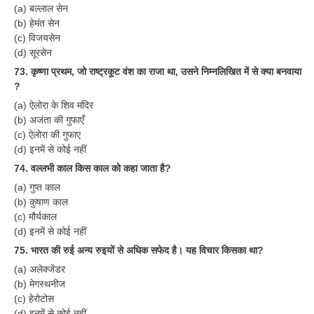
(a) बल्लाल सेन
RRB J.E. Solved Papers
(b) हेमंत सेन
RRB Group-D Sample Papers
(c) विजयसेन
(d) सूरसेन
RRB GK Test Papers PDF
73. कृष्णा प्रथम, जो राष्ट्रकूट वंश का राजा था, उसने निम्नलिखित में से क्या बनवाया
?
RRB EXAM : MATHS
(a) ऐलोरा के शिव मंदिर
RRB EXAM : ENGLISH
(b) अजंता की गुफाएँ
(c) ऐलोरा की गुफाए
RRB Current Affairs PDF
(d) इनमें से कोई नहीं
74. वल्लभी काल किस काल को कहा जाता है?
RRB ALP
(a) गुप्त काल
(b) कुषाण काल
Loco Pilot Papers PDF
(c) मौर्यकाल
(d) इनमें से कोई नहीं
ALP Study Notes
75. भारत की रुई अन्य रुइयों से अधिक सफेद है। यह विचार किसका था?
ALP Study Notes (हिन्दी HINDI)
(a) अलेक्जेंडर
(b) मेगस्थनीज
ALP Exam Syllabus
(c) हेरोटोस
(d) इनमें से कोई नहीं