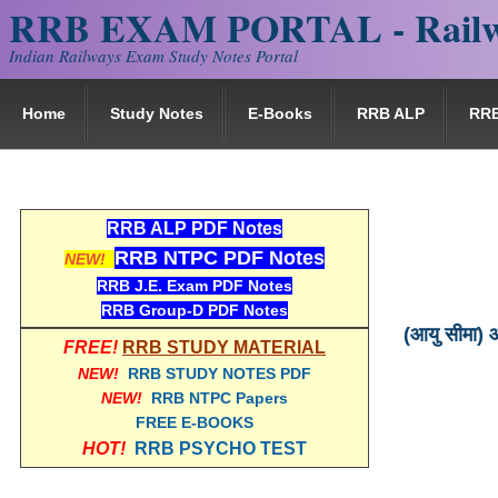
RRB EXAM PORTAL - Railw
Indian Railways Exam Study Notes Portal
Home
Study Notes
E-Books
RRB ALP
RR
RRB ALP PDF Notes
RRB NTPC PDF Notes
NEW!
RRB J.E. Exam PDF Notes
RRB Group-D PDF Notes
(आयु सीमा) 
FREE!
RRB STUDY MATERIAL
NEW!
RRB STUDY NOTES PDF
NEW!
RRB NTPC Papers
FREE E-BOOKS
HOT!
RRB PSYCHO TEST