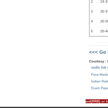
2
19-3
3
20-3
4
20-3
5
20-4
<<< Go 
Courtesy :
भारतीय रेलवे 
Para-Medi
Indian Rai
Exam Pap
RTAL is NOT associated with Railway Recruitment Board(RRB) or 