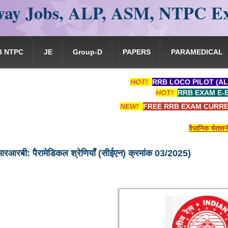
ay Jobs, ALP, ASM, NTPC E
B NTPC
JE
Group-D
PAPERS
PARAMEDICAL
HOT!
RRB LOCO PILOT (AL
HOT!
RRB EXAM E-
NEW!
FREE RRB EXAM CURRE
वैधानिक चेतावनी : यह 
आरआरबी: पैरामेडिकल श्रेणियाँ (सीईएन) क्रमांक 03/2025)