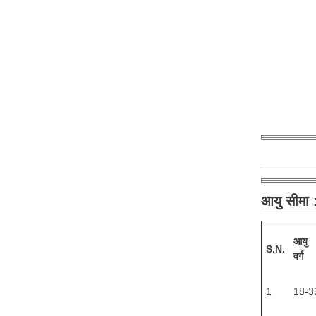
आयु सीमा
आयु
S.N.
वर्ग
1
18-3