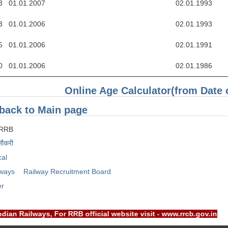
3
01.01.2007
02.01.1993
3
01.01.2006
02.01.1993
5
01.01.2006
02.01.1991
0
01.01.2006
02.01.1986
Online Age Calculator(from Date 
back to Main page
RRB
नौकरी
cal
lways
Railway Recruitment Board
er
Indian Railways, For RRB official website visit - www.rrcb.gov