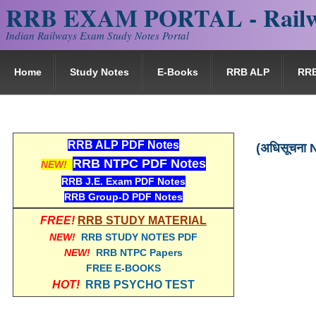
RRB EXAM PORTAL - Railw
Indian Railways Exam Study Notes Portal
Home
Study Notes
E-Books
RRB ALP
RR
RRB ALP PDF Notes
(अधिसूचना 
RRB NTPC PDF Notes
NEW!
RRB J.E. Exam PDF Notes
RRB Group-D PDF Notes
FREE!
RRB STUDY MATERIAL
NEW!
RRB STUDY NOTES PDF
NEW!
RRB NTPC Papers
FREE E-BOOKS
HOT!
RRB PSYCHO TEST