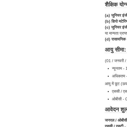
शैक्षिक योग
(a) जूनियर इंज
(b) डिपो मटेरिय
(c) जूनियर इंजी
या मान्यता प्राप
(d) रासायनिक 
आयु सीमा:
(01 / जनवरी 
न्यूनतम - 
अधिकतम - 
आयु में छूट (ऊ
एससी / एस
ओबीसी - 0
आवेदन शुल
जनरल / ओबीस
एससी / एसटी
-