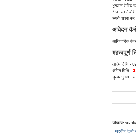
भुगतान डेबिट का
* जनरल / ओबीसी
रुपये वापस कर 
आवेदन कैसे
आधिकारिक वेबस
महत्वपूर्ण त
आरंभ तिथि -
02
अंतिम तिथि -
3
शुल्क भुगतान 
सौजन्य:
भारतीय 
भारतीय रेलवे 